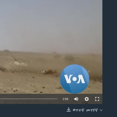
able
2:59
ቀጥተኛ መገናኛ
EMBED