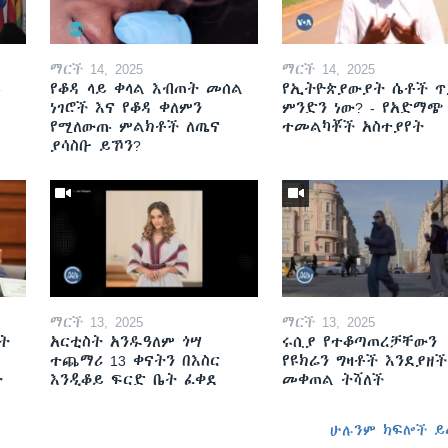
ማርች 14, 2025
ማርች 14, 2025
ይ
የቆዳ ላይ ቀላል እብጠት መሰል
የኢትዮጵያውያት ሴቶች ጥ
ነገሮች እና የቆዳ ቀለምን
ምንድን ነው? - የአድማጭ
የሚለውጡ ምልክቶች ለጤና
ተመልካቾች አስተያየት
ያሳስቡ ይኾን?
ማርች 13, 2025
ማርች 13, 2025
ት
አርቲስት አንዱዓለም ጎሣ
ሩሲያ የተቆጣጠረቻቸውን
ተጨማሪ 13 ቀናትን በእስር
የዩክሬን ግዛቶች እንደያዘች
ት
እንዲቆይ ፍርድ ቤት ፈቀደ
መቀጠል ትሻለች
ሁሉንም ክፍሎች ይ