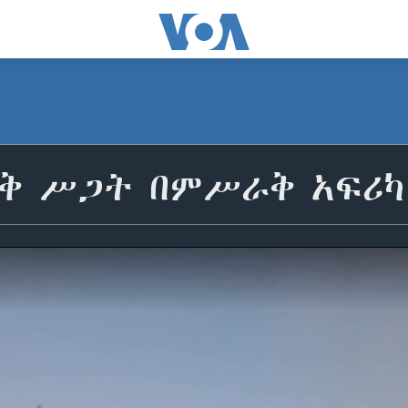
ርቅ ሥጋት በምሥራቅ አፍሪካ