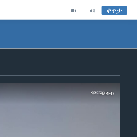
ቀጥታ
EMBED