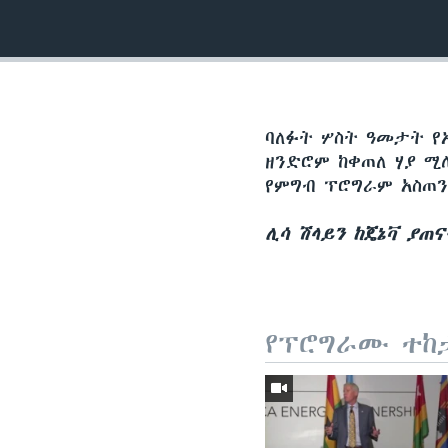
ባለፉት ሦስት ዓመታት የ
ዘንድሮም ከቀጠለ ሃያ ሚ
የምግብ ፕሮግራም አስጠ
ሊሳ ሽላይን ከጄኔቫ ያጠ
የፕሮግራሙ ተከ