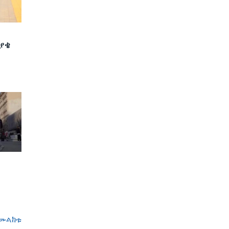
ያቄ
መልከቱ