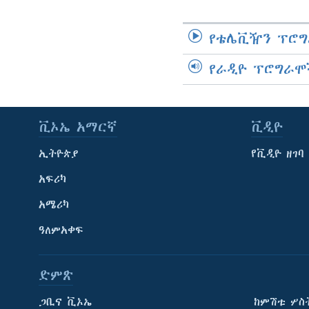
የቴሌቪዥን ፕሮግ
የራዲዮ ፕሮግራሞ
ቪኦኤ አማርኛ
ቪዲዮ
ኢትዮጵያ
የቪዲዮ ዘገባ
አፍሪካ
አሜሪካ
ዓለምአቀፍ
ድምጽ
ጋቢና ቪኦኤ
ከምሽቱ ሦስ