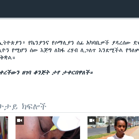
ኢትዮጵያን፥ የኬንያንና የሶማሊያን ሰፊ አካባቢዎች ያዳረሰው ድ
ሊዮን የሚሆን ሰው እጅግ ለከፋ ረሃብ ሊጋለጥ እንደሚችል የዓለ
ንቅቋል።
ናቀረችውን ዘገባ ቆንጅት ታየ ታቀርበዋለች።
ታታይ ክፍሎች