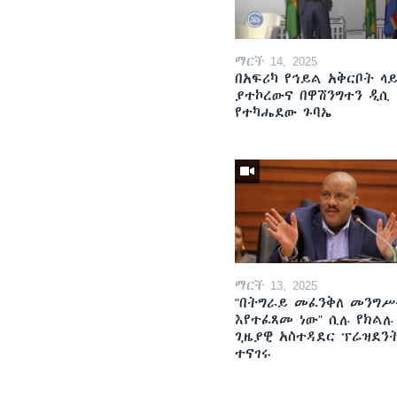
ማርች 14, 2025
በአፍሪካ የኅይል አቅርቦት ላ
ያተኮረውና በዋሽንግተን ዲሲ
የተካሔደው ጉባኤ
ማርች 13, 2025
"በትግራይ መፈንቅለ መንግሥ
እየተፈጸመ ነው" ሲሉ የክልሉ
ጊዜያዊ አስተዳደር ፕሬዝደን
ተናገሩ