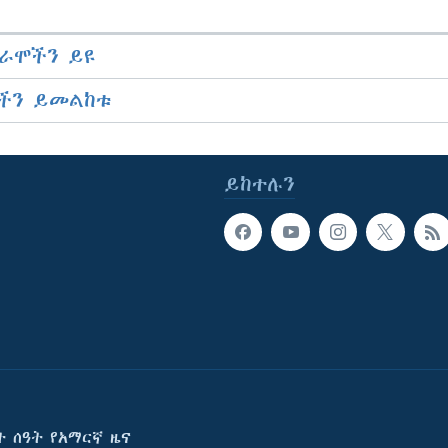
ራሞችን ይዩ
ችን ይመልከቱ
ይከተሉን
ት ሰዓት የአማርኛ ዜና