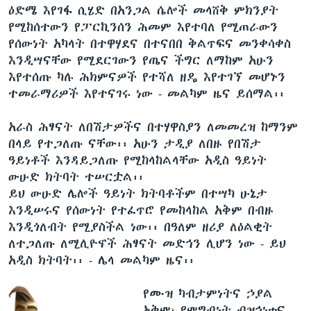
ዕድሜ እየገፋ ሲሄድ በአንጋል ሴሎች መላሸቅ ምክንያት
የሚከሰተውን የፓርኪንሰን ሕመም እየተባለ የሚጠራውን
የሰውነት አካላት በተዋሃደና በተናበበ ቅልጥፍና መንቀሳቀስ
እንዲሣናቸው የሚደርገውን የጤና ችግር ለማከም አሁን
እየተሰጡ ካሉ ሕክምናዎች የተሻለ ዘዴ እየተገኘ መሆኑን
ተመራማሪዎች እየተናገሩ ነው - መልካም ዜና ይሰማል፡፡
አራስ ሕፃናት ለበሽታዎችና በተሃዋስያን ለመመረዝ ከማንም
በላይ የተጋለጡ ናቸው፡፡ አሁን ታዲያ ለበዙ የበሽታ
ዓይነቶች እንዳይጋለጡ የሚከላከልላቸው አዲስ ዓይነት
ውሁድ ክትባት ተሠርቷል፡፡
ይህ ውሁድ ሌሎች ዓይነት ክትባቶችም በተሣካ ሁኔታ
እንዲሠሩና የሰውነት የተፈጥሮ የመከላከል አቅም በብዙ
እንዲጎለብት የሚያስችል ነው፡፡ በዓለም ዘሪያ ለዕልቂት
ለተጋለጡ ለሚሊዮኖች ሕፃናት መድኅን ሊሆን ነው - ይህ
አዲስ ክትባት፡፡ - ሌላ መልካም ዜና፡፡
የሙዝ ካብታምነትና ኃያል
አቅም፣ የምግብነት ብዝኅነቱና