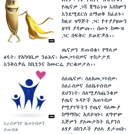
የጤናዎ ጋሻ ጃግሬነቱ እስከምን
እንደሚደርስ ለማወቅ ከፈለጉ፤
ከዚህ ዝግጅት ጋር የተያያዘውን
ዘገባ ያዳምጡ፡፡ በውኑ ከሙዝ
ጋር በፍቅር ይወድቃሉ፡፡
ጤናዎን ይጠብቁ፤ የግልዎ
ፅዳት፣ የአካባቢዎ ንፅሕና፣ አመጋገብዎና ተከታታይ
እንቅስቃሴ ከኪኒንና ከመርፌ ያርቁዎታል፡፡
ስለጤናዎ፣ ስለአመጋገብዎ፣
ስለራስዎና ስለቤተሰብዎ
ደህንነት፣ ስለሚያስጨንቁዎ
የጤና ጉዳዮች አጠገብዎ
የሚያገኙትን የጤና ባለሙያ
ከማማከር አይቦዝኑ፤ ደግሞም
እጅዎን ያለመታከት ቢያንስ
እራስዎንና ቤተሰብዎን
ለሃያ ሰከንዶች ያህል ይታጠቡ፣
ይጠብቁ