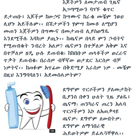
እጆችዎን ለመታጠብ ጊዜና
አጋጣሚውን ባገኙ ቁጥር
ይታጠቡ፤ እጆችዎ ከውኃና ከሣሙና ከራቁ መቼም ንፁህ
ሊሆኑ አይችሉም፡፡ በሽታዎችን ሃምሣ ከመቶ ለሚሆን
መጠን እጀችዎን በሣሙና በመታጠብ ሊያስወግዱ
እንደሚችሉ እባክዎ ያጢኑ፡፡ ከጤናዎ በላይ ምን ኃብትና
የሚጠብቁት ንብረት አለዎ? ጤናዎን በተቻለዎ አቅም እና
በተቻለዎ ዘዴ ሁሉ ይጠብቁ፣ ከከበቡዎ ጠላቶችዎ ወረራና
ጥቃት ይጠብቁ፣ በራስዎ ብቸኛው ወታደር እርስዎ ብቻ
ነዎትና፡፡ ከጠፉም አጥፊው በቅድሚያ እራስዎ ነዎ - መቼም
በዚህ እንግባባለን፤ አይመስልዎትም?
ደግሞም ጥርሶችዎን ያለመታከት
ቢያንስ በቀን ሁለት ጊዜ ያፅዱ፤
ጤናማ፣ ጠንካራና ጠረን አልባ
ጥርሶችዎን እኮ ለአጠቃላዩ
ጤናዎ፣ ደግሞም ለውበትዎ፣
ደግሞም ለማኅበራዊ
ሕይወትዎም ይፈልጓቸዋል፡፡