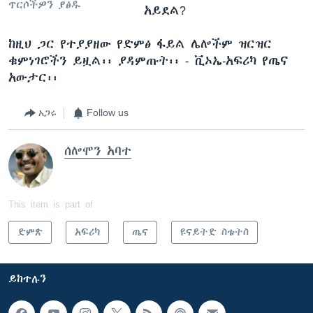
ጥርሶችዎን ያፅዱ
አይደል?
ከዚህ ጋር የተያያዘው የድምፅ ፋይል ሌሎችም ዝርዝር
ቁምነገሮችን ይዟል፡፡ ያዳምጡት፡፡ - ቪኦኤ-አፍሪካ የጤና
አውታር፡፡
አጋሩ
Follow us
ሰሎሞን አባተ
This item is part of
ድምጽ
አፍሪካ
ጤና
ዩናይትድ ስቴትስ
ይከተሉን