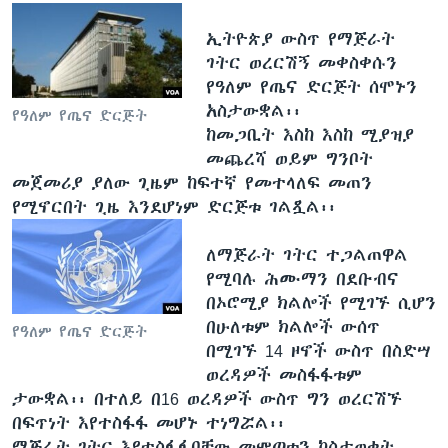
ኢትዮጵያ ውስጥ የማጅራት
ገትር ወረርሽኝ መቀስቀሱን
የዓለም የጤና ድርጅት ሰሞኑን
አስታውቋል፡፡
የዓለም የጤና ድርጅት
ከመጋቢት እስከ እስከ ሚያዝያ
መጨረሻ ወይም ግንቦት
መጀመሪያ ያለው ጊዜም ከፍተኛ የመተላለፍ መጠን
የሚኖርበት ጊዜ እንደሆነም ድርጅቱ ገልጿል፡፡
ለማጅራት ገትር ተጋልጠዋል
የሚባሉ ሕሙማን በደቡብና
በኦሮሚያ ክልሎች የሚገኙ ሲሆን
በሁለቱም ክልሎች ውሰጥ
የዓለም የጤና ድርጅት
በሚገኙ 14 ዞኖች ውስጥ በስድሣ
ወረዳዎች መስፋፋቱም
ታውቋል፡፡ በተለይ በ16 ወረዳዎች ውስጥ ግን ወረርሽኙ
በፍጥነት እየተስፋፋ መሆኑ ተነግሯል፡፡
ማጅራት ገትር እየተስፋፋባቸው መምጣቱን ካስታወቁት