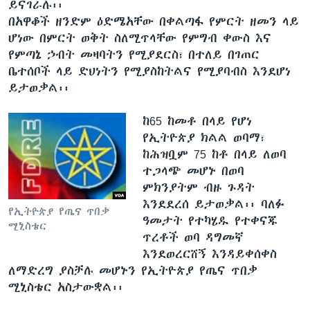
ይናገራሉ፡፡
በአዋቆች ዘንድም ዕድሜአቸው በቀልጣፋ የምርት ዘመን ላይ
ሆነው በምርት ወቅት ስለሚጥላቸው የምግብ ቀውስ እና
የምጣኔ ኃብት መዛባትን የሚያደርስ፣ በተለይ በገጠር
ቤተሰቦች ላይ ድህነትን የሚያስከትልና የሚያባብስ እንደሆነ
ይታወቃል፡፡
ከ65 ከመቶ በላይ የሆነ
የኢትዮጵያ ክልል ወባማ፣
ከሕዝቧም 75 ከቶ በላይ ለወባ
ተጋላጭ መሆኑ በወባ
ምክንያትም ብዙ ጉዳት
እንደደረሰ ይታወቃል፡፡ ባለፉ
የኢትዮጵያ የጤና ጥበቃ
ዓመታት የተካሄዱ የተቀናጁ
ሚኒስቴር
ጥረቶች ወባ ዳግመኛ
እንደወረርሸኝ እንዳይቀሰቀስ
ለማድረግ ያስቻሉ መሆኑን የኢትዮጵያ የጤና ጥበቃ
ሚኒስቴር አስታውቋል፡፡