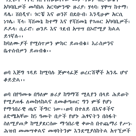
አካባቢዎች መካከል አርባምንጭ ዙሪያ፣ ሃላባ፣ ሃዋሣ ከተማ፣
ዳሌ፣ ሸበዲኖ፣ ጎርቼ እና ወንሾ በደቡብ፣ እንዲሁም አርሲ
ነገሌ፣ ሻላ፣ ሻሸመኔ ከተማ እና የሻሸመኔ የገጠር አካባቢዎች፣
ዶዶላ፣ ሲራሮ፣ ወንዶ እና ገደብ አሣሣ በኦሮሚያ ክልል
ይገኛሉ፡፡
ከባለሙያች የሚሰጥዎን ምክር ይጠብቁ፤ እራስዎንና
ቤተሰብዎን ይጠብቁ፡፡
ወባ እጅግ ገዳይ ከሚባሉ ጅምላፈጅ ወረርሽኞች አንዱ ሆኖ
ቆይቷል፡፡
ወባ በየዓመቱ በዓለም ዙሪያ ከግማሽ ሚሊየን በላይ ሕይወት
የሚያጠፋ ለመከላከልና ለመቆጣጠር ግን ምቹ የሆነ
የማኅበራዊ ጤና ችግር ነው፡፡ወባ በተለይ በእናቶችና
ዕድሜአቸው ከ5 ዓመት በታች የሆኑ ሕፃናትን በስፋት
ስለሚያጠቃ ከሚያደርሰው ማኅበራዊ ቀውስ በተጨማሪ የሥነ-
ሕዝብ መመሣቀልና መዛባትንም እንደሚያስከትል አጥኚዎች