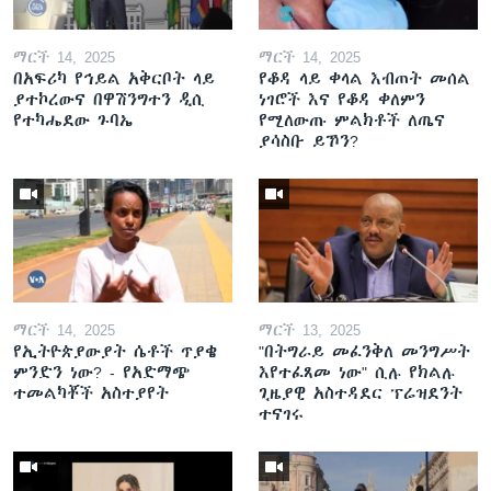
ማርች 14, 2025
ማርች 14, 2025
በአፍሪካ የኅይል አቅርቦት ላይ
የቆዳ ላይ ቀላል እብጠት መሰል
ያተኮረውና በዋሽንግተን ዲሲ
ነገሮች እና የቆዳ ቀለምን
የተካሔደው ጉባኤ
የሚለውጡ ምልክቶች ለጤና
ያሳስቡ ይኾን?
ማርች 14, 2025
ማርች 13, 2025
የኢትዮጵያውያት ሴቶች ጥያቄ
"በትግራይ መፈንቅለ መንግሥት
ምንድን ነው? - የአድማጭ
እየተፈጸመ ነው" ሲሉ የክልሉ
ተመልካቾች አስተያየት
ጊዜያዊ አስተዳደር ፕሬዝደንት
ተናገሩ