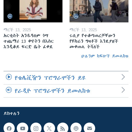
ማርች 13, 2025
ማርች 13, 2025
አርቲስት አንዱዓለም ጎሣ
ሩሲያ የተቆጣጠረቻቸውን
ተጨማሪ 13 ቀናትን በእስር
የዩክሬን ግዛቶች እንደያዘች
እንዲቆይ ፍርድ ቤት ፈቀደ
መቀጠል ትሻለች
ሁሉንም ክፍሎች ይመልከቱ
የቴሌቪዥን ፕሮግራሞችን ይዩ
የራዲዮ ፕሮግራሞችን ይመልከቱ
ይከተሉን