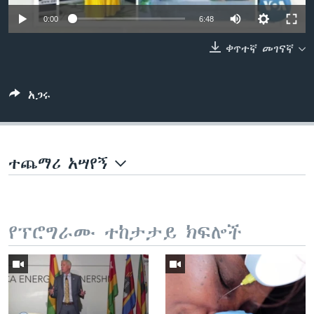
0:00
6:48
ቀጥተኛ መገናኛ
ቋንቋዎች
አጋሩ
ተጨማሪ አሣየኝ
የፕሮግራሙ ተከታታይ ክፍሎች