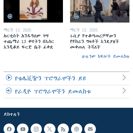
ማርች 13, 2025
ማርች 13, 2025
አርቲስት አንዱዓለም ጎሣ
ሩሲያ የተቆጣጠረቻቸውን
ተጨማሪ 13 ቀናትን በእስር
የዩክሬን ግዛቶች እንደያዘች
እንዲቆይ ፍርድ ቤት ፈቀደ
መቀጠል ትሻለች
ሁሉንም ክፍሎች ይመልከቱ
የቴሌቪዥን ፕሮግራሞችን ይዩ
የራዲዮ ፕሮግራሞችን ይመልከቱ
ይከተሉን