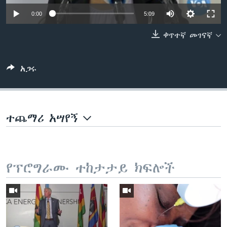
0:00
5:09
ቀጥተኛ መገናኛ
ቋንቋዎች
አጋሩ
ተጨማሪ አሣየኝ
የፕሮግራሙ ተከታታይ ክፍሎች