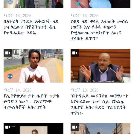
ማርች 14, 2025
ማርች 14, 2025
በአፍሪካ የኅይል አቅርቦት ላይ
የቆዳ ላይ ቀላል እብጠት መሰል
ያተኮረውና በዋሽንግተን ዲሲ
ነገሮች እና የቆዳ ቀለምን
የተካሔደው ጉባኤ
የሚለውጡ ምልክቶች ለጤና
ያሳስቡ ይኾን?
ማርች 14, 2025
ማርች 13, 2025
የኢትዮጵያውያት ሴቶች ጥያቄ
"በትግራይ መፈንቅለ መንግሥት
ምንድን ነው? - የአድማጭ
እየተፈጸመ ነው" ሲሉ የክልሉ
ተመልካቾች አስተያየት
ጊዜያዊ አስተዳደር ፕሬዝደንት
ተናገሩ