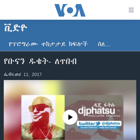
በቀላሉ
የመሥሪያ
ማገናኛዎች
ቪድዮ
ዜና
ወደ
ዋናው
የፕሮግራሙ ተከታታይ ክፍሎች
ስለ…
ኑሮ በጤንነት
ኢትዮጵያ
ይዘት
ጋቢና ቪኦኤ
እለፍ
አፍሪካ
የቡናን ዱቄት- ለጥበብ
ወደ
ከምሽቱ ሦስት ሰዓት የአማርኛ ዜና
ዓለምአቀፍ
ዋናው
ፌብሩወሪ 11, 2017
ቪዲዮ
ይዘት
አሜሪካ
እለፍ
የፎቶ መድብሎች
መካከለኛው ምሥራቅ
ወደ
ክምችት
ዋናው
ይዘት
እለፍ
Learning English
No media source currently available
ይከተሉን