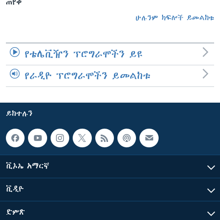
ጠየቀ
ሁሉንም ክፍሎች ይመልከቱ
የቴሌቪዥን ፕሮግራሞችን ይዩ
የራዲዮ ፕሮግራሞችን ይመልከቱ
ይከተሉን
ቪኦኤ አማርኛ
ቪዲዮ
ድምጽ