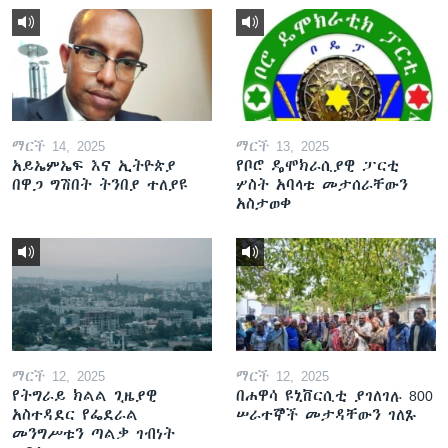
ማርች 14, 2025
ማርች 13, 2025
አይኤምኤፍ እና ኢትዮጵያ
የቦሮ ዴሞክራሲያዊ ፓርቲ
በዋጋ ግሽበት ትንበያ ተለያዩ
ሦስት አባላቱ መታሰራቸውን
አስታወቀ
ማርች 12, 2025
ማርች 12, 2025
የትግራይ ክልል ጊዜያዊ
በሐዋሳ ዩኒቨርሲቲ ያገለገሉ 800
አስተዳደር የፌደራል
ሠራተኞች መታዳቸውን ገለጹ
መንግሥቱን ጣልቃ ገብነት