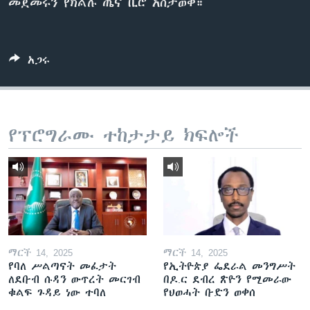
መጀመሩን የክልሉ ጤና ቢሮ አስታወቀ።
ቋንቋዎች
አጋሩ
የፕሮግራሙ ተከታታይ ክፍሎች
ማርች 14, 2025
ማርች 14, 2025
የባለ ሥልጣናት መፈታት
የኢትዮጵያ ፌደራል መንግሥት
ለደቡብ ሱዳን ውጥረት መርገብ
በዶ.ር ደብረ ጽዮን የሚመራው
ቁልፍ ጉዳይ ነው ተባለ
የህወሓት ቡድን ወቀሰ