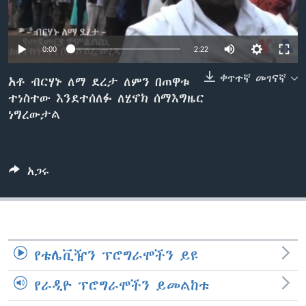
ቋንቋዎች
0:00
2:22
ቀጥተኛ መገናኛ
አቶ ብርሃኑ ለማ ደረታ ለምን በጠዋቱ
ተነስተው እንደተሰለፉ ለሄኖክ ሰማእግዜር
ነግረውታል
አጋሩ
የቴሌቪዥን ፕሮግራሞችን ይዩ
የራዲዮ ፕሮግራሞችን ይመልከቱ