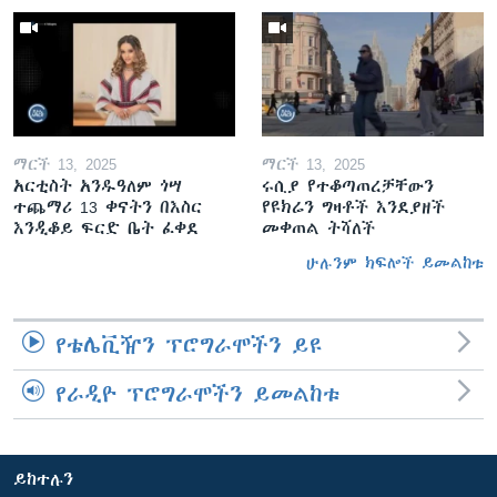
ማርች 13, 2025
ማርች 13, 2025
አርቲስት አንዱዓለም ጎሣ
ሩሲያ የተቆጣጠረቻቸውን
ተጨማሪ 13 ቀናትን በእስር
የዩክሬን ግዛቶች እንደያዘች
እንዲቆይ ፍርድ ቤት ፈቀደ
መቀጠል ትሻለች
ሁሉንም ክፍሎች ይመልከቱ
የቴሌቪዥን ፕሮግራሞችን ይዩ
የራዲዮ ፕሮግራሞችን ይመልከቱ
ይከተሉን