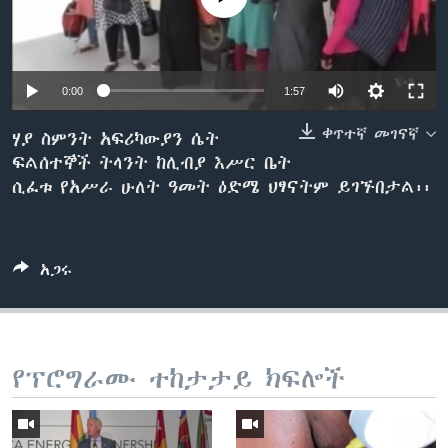
ቋንቋዎች
0:00
1:57
ቀጥተኛ መገናኛ
ሃያ ስምንት አፍሪካውያን ሴት
ፍልሰተኞች ትላንት ከሊብያ እሥር ቤት
ሲፈቱ የአሥራ ሁለት ዓመት ዕድሜ ህፃናትም ይገኙበታል፡፡
አጋሩ
የፕሮግራሙ ተከታታይ ክፍሎች