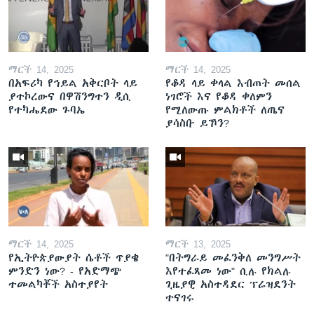
ማርች 14, 2025
ማርች 14, 2025
በአፍሪካ የኅይል አቅርቦት ላይ
የቆዳ ላይ ቀላል እብጠት መሰል
ያተኮረውና በዋሽንግተን ዲሲ
ነገሮች እና የቆዳ ቀለምን
የተካሔደው ጉባኤ
የሚለውጡ ምልክቶች ለጤና
ያሳስቡ ይኾን?
ማርች 14, 2025
ማርች 13, 2025
የኢትዮጵያውያት ሴቶች ጥያቄ
"በትግራይ መፈንቅለ መንግሥት
ምንድን ነው? - የአድማጭ
እየተፈጸመ ነው" ሲሉ የክልሉ
ተመልካቾች አስተያየት
ጊዜያዊ አስተዳደር ፕሬዝደንት
ተናገሩ