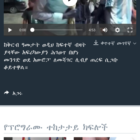
ቋንቋዎች
0:00
4:53
ቀጥተኛ መገናኛ
ከቅርብ ዓመታት ወዲህ ከፍተኛ ብዛት
ያላቸው አፍሪካውያን ሕገወጥ በሆነ
መንገድ ወደ አውሮፓ ለመሻገር ሊብያ ጠረፍ ሲጋቡ
ቆይተዋል።
አጋሩ
የፕሮግራሙ ተከታታይ ክፍሎች