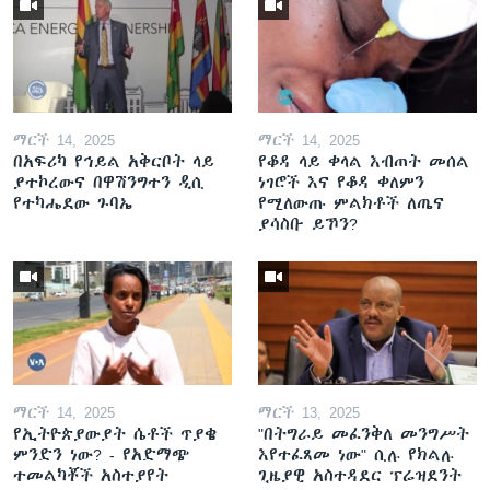
ማርች 14, 2025
ማርች 14, 2025
በአፍሪካ የኅይል አቅርቦት ላይ
የቆዳ ላይ ቀላል እብጠት መሰል
ያተኮረውና በዋሽንግተን ዲሲ
ነገሮች እና የቆዳ ቀለምን
የተካሔደው ጉባኤ
የሚለውጡ ምልክቶች ለጤና
ያሳስቡ ይኾን?
ማርች 14, 2025
ማርች 13, 2025
የኢትዮጵያውያት ሴቶች ጥያቄ
"በትግራይ መፈንቅለ መንግሥት
ምንድን ነው? - የአድማጭ
እየተፈጸመ ነው" ሲሉ የክልሉ
ተመልካቾች አስተያየት
ጊዜያዊ አስተዳደር ፕሬዝደንት