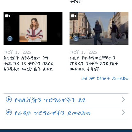
ተናገሩ
ማርች 13, 2025
ማርች 13, 2025
አርቲስት አንዱዓለም ጎሣ
ሩሲያ የተቆጣጠረቻቸውን
ተጨማሪ 13 ቀናትን በእስር
የዩክሬን ግዛቶች እንደያዘች
እንዲቆይ ፍርድ ቤት ፈቀደ
መቀጠል ትሻለች
ሁሉንም ክፍሎች ይመልከቱ
የቴሌቪዥን ፕሮግራሞችን ይዩ
የራዲዮ ፕሮግራሞችን ይመልከቱ