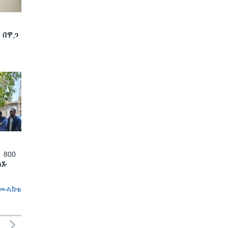
 በዋጋ
 800
ለጹ
መልከቱ