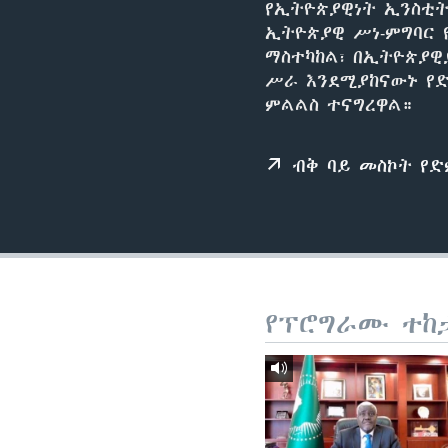
የኢትዮጵያዊነት ኢንስቲት
ኢትዮጵያዊ ሥነ-ምግባር 
ማስተካከል፣ በኢትዮጵያዊ
ሥራ እንደሚያከናውኑ የ
ምልልስ ተናግረዋል።
ብቅ ባይ መስኮት የ
የፕሮግራሙ ተከ