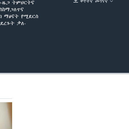
ቀጥተኛ መገናኛ
ነ-ዜጋ ትምህርትና
EMBED
እስከማጋለጥና
ከ ማፅናት የሚደርስ
ደረጉት ቃለ-