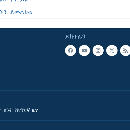
ችን ይመልከቱ
ይከተሉን
ት ሰዓት የአማርኛ ዜና