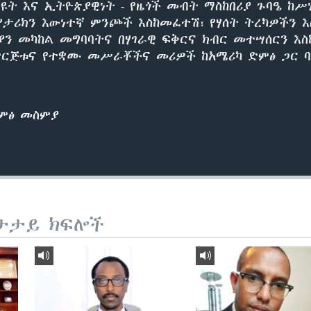
ዩት እና ኢትዮጵያዊነት - የዜጎች መብት ማስከበሪያ ጉባዔ ከሥ
የታሪክን እውነተኛ ምንጮች እስከመፈተሽ፣ የሃሰት ትረካዎችን 
ያን መካከል መግባባትና በሃገራዊ ፍቅርና ክብር መተሣሰርን እስ
ድርጅቱና የተቋሙ መሥራቾችና መሪዎች ከአሜሪካ ድምፅ ጋር ባ
ድምፅ መስምያ
ታታይ ክፍሎች