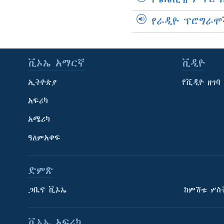
የራዲዮ ፕሮግራሞ
ቪኦኤ አማርኛ
ቪዲዮ
ኢትዮጵያ
የቪዲዮ ዘገባ
አፍሪካ
አሜሪካ
ዓለምአቀፍ
ድምጽ
ጋቢና ቪኦኤ
ከምሽቱ ሦስ
ቪኦኤ አፍሪካ