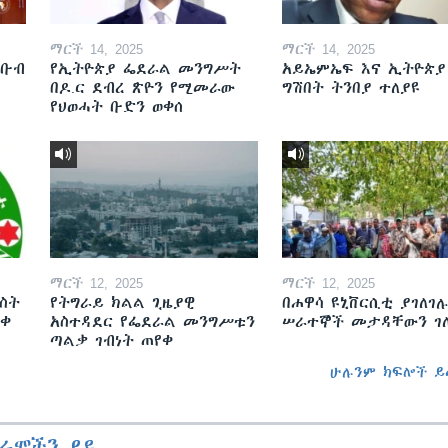
ማርች 14, 2025
ማርች 14, 2025
ደቡብ
የኢትዮጵያ ፌደራል መንግሥት
አይኤምኤፍ እና ኢትዮጵያ
በዶ.ር ደብረ ጽዮን የሚመራው
ግሽበት ትንበያ ተለያዩ
የህወሓት ቡድን ወቀሰ
ማርች 12, 2025
ማርች 12, 2025
ስት
የትግራይ ክልል ጊዜያዊ
በሐዋሳ ዩኒቨርሲቲ ያገለገሉ
ወቀ
አስተዳደር የፌደራል መንግሥቱን
ሠራተኞች መታዳቸውን ገ
ጣልቃ ገብነት ጠየቀ
ሁሉንም ክፍሎች ይ
ራሞችን ይዩ