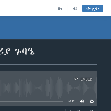
ቀጥታ
ሪያ ጉባዔ
EMBED
able
40:12