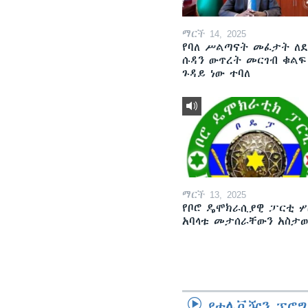
ማርች 14, 2025
የባለ ሥልጣናት መፈታት ለ
ሱዳን ውጥረት መርገብ ቁልፍ
ጉዳይ ነው ተባለ
ማርች 13, 2025
የቦሮ ዴሞክራሲያዊ ፓርቲ ሦ
አባላቱ መታሰራቸውን አስታ
የቴሌቪዥን ፕሮግ