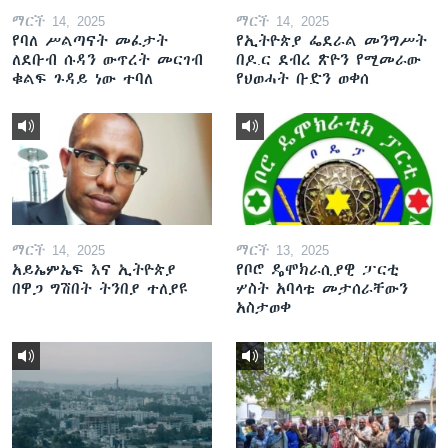
ማርች 14, 2025
ማርች 14, 2025
የባለ ሥልጣናት መፈታት
የኢትዮጵያ ፌደራል መንግሥት
ለደቡብ ሱዳን ውጥረት መርገብ
በዶ.ር ደብረ ጽዮን የሚመራው
ቁልፍ ጉዳይ ነው ተባለ
የህወሓት ቡድን ወቀሰ
ማርች 14, 2025
ማርች 13, 2025
አይኤምኤፍ እና ኢትዮጵያ
የቦሮ ዴሞክራሲያዊ ፓርቲ
በዋጋ ግሽበት ትንበያ ተለያዩ
ሦስት አባላቱ መታሰራቸውን
አስታወቀ