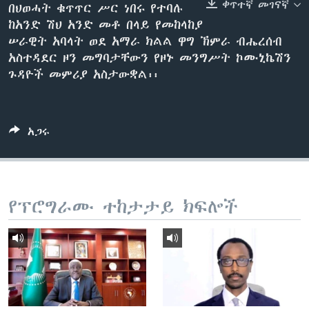
ቀጥተኛ መገናኛ
በህወሓት ቁጥጥር ሥር ነበሩ የተባሉ
ከአንድ ሽህ አንድ መቶ በላይ የመከላከያ
ሠራዊት አባላት ወደ አማራ ክልል ዋግ ኽምራ ብሔረሰብ
ቋንቋዎች
አስተዳደር ዞን መግባታቸውን የዞኑ መንግሥት ኮሙኒኬሽን
ጉዳዮች መምሪያ አስታውቋል፡፡
አጋሩ
የፕሮግራሙ ተከታታይ ክፍሎች