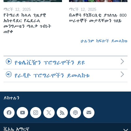
ማርች 12, 2025
ማርች 12, 2025
የትግራይ ክልል ጊዜያዊ
በሐዋሳ ዩኒቨርሲቲ ያገለገሉ 800
አስተዳደር የፌደራል
ሠራተኞች መታዳቸውን ገለጹ
መንግሥቱን ጣልቃ ገብነት
ጠየቀ
ሁሉንም ክፍሎች ይመልከቱ
የቴሌቪዥን ፕሮግራሞችን ይዩ
የራዲዮ ፕሮግራሞችን ይመልከቱ
ይከተሉን
ቪኦኤ አማርኛ