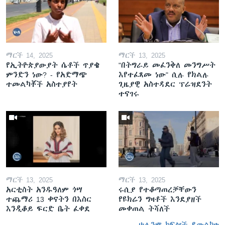
ማርች 14, 2025
ማርች 13, 2025
የኢትዮጵያውያት ሴቶች ጥያቄ
"በትግራይ መፈንቅለ መንግሥት
ምንድን ነው? - የአድማጭ
እየተፈጸመ ነው" ሲሉ የክልሉ
ተመልካቾች አስተያየት
ጊዜያዊ አስተዳደር ፕሬዝደንት
ተናገሩ
ማርች 13, 2025
ማርች 13, 2025
አርቲስት አንዱዓለም ጎሣ
ሩሲያ የተቆጣጠረቻቸውን
ተጨማሪ 13 ቀናትን በእስር
የዩክሬን ግዛቶች እንደያዘች
እንዲቆይ ፍርድ ቤት ፈቀደ
መቀጠል ትሻለች
ሁሉንም ክፍሎች ይመልከቱ