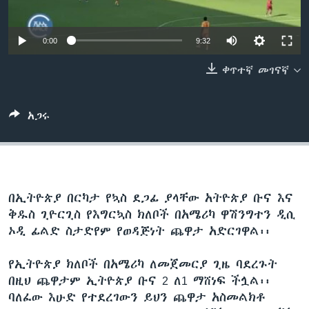
0:00
9:32
ቋንቋዎች
ቀጥተኛ መገናኛ
አጋሩ
በኢትዮጵያ በርካታ የኳስ ደጋፊ ያላቸው አትዮጵያ ቡና እና
ቅዱስ ጊዮርጊስ የእግርኳስ ክለቦች በአሜሪካ ዋሽንግተን ዲሲ
ኦዲ ፊልድ ስታድየም የወዳጅነት ጨዋታ አድርገዋል፡፡
የኢትዮጵያ ክለቦች በአሜሪካ ለመጀመርያ ጊዜ ባደረጉት
በዚህ ጨዋታም ኢትዮጵያ ቡና 2 ለ1 ማሸነፍ ችሏል፡፡
ባለፈው እሁድ የተደረገውን ይህን ጨዋታ አስመልክቶ