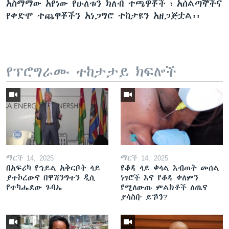
አስማማው አየነው የሁለቱን ክለብ ተጫዋቾች ፣ አሰልጣኞችና
የቀድሞ ተጨዋቾችን አነጋግሮ ተከታዩን አዘጋጅቷል፡፡
የፕሮግራሙ ተከታታይ ክፍሎች
ማርች 14, 2025
ማርች 14, 2025
በአፍሪካ የኅይል አቅርቦት ላይ
የቆዳ ላይ ቀላል እብጠት መሰል
ያተኮረውና በዋሽንግተን ዲሲ
ነገሮች እና የቆዳ ቀለምን
የተካሔደው ጉባኤ
የሚለውጡ ምልክቶች ለጤና
ያሳስቡ ይኾን?