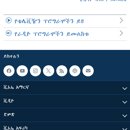
የቴሌቪዥን ፕሮግራሞችን ይዩ
የራዲዮ ፕሮግራሞችን ይመልከቱ
ይከተሉን
ቪኦኤ አማርኛ
ቪዲዮ
ድምጽ
ቪኦኤ አፍሪካ