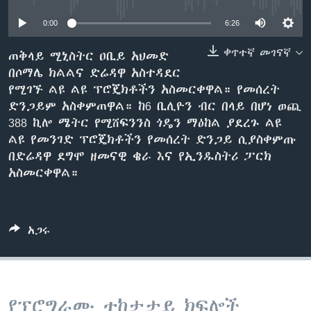
0:00
6:26
ቋንቋዎች
ቀጥተኛ መገናኛ
ጠቅላይ ሚኒስትር ዐቢይ አህመድ
በሶማሌ ክልልና ድሬዳዋ አስተዳደር
የሚገኙ ልዩ ልዩ ፕሮጄክቶችን አስመርቀዋል። የመሰረት
ድንጋይም አስቀምጠዋል። ከ6 ቢሊዮን ብር በላይ በሆነ ወጪ
388 ኪሎ ሜትር የሚሸፍንንስ ጎዴን ማዕከል ያደረጉ ልዩ
ልዩ የመንገድ ፕሮጄክቶችን የመሰረት ድንጋይ ሲያስቀምጡ
በድሬዳዋ ደግሞ ዘመናዊ ቄራ እና የኢንዱስትሪ ፓርክ
አስመርቀዋል።
አጋሩ
የፕሮግራሙ ተከታታይ ክፍሎች