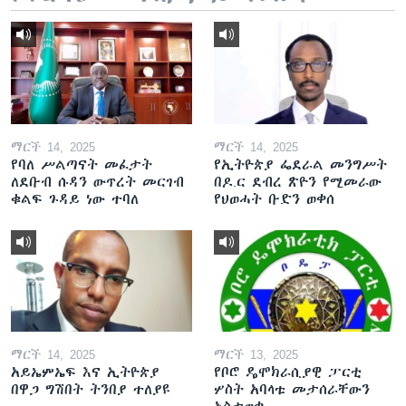
ማርች 14, 2025
ማርች 14, 2025
የባለ ሥልጣናት መፈታት
የኢትዮጵያ ፌደራል መንግሥት
ለደቡብ ሱዳን ውጥረት መርገብ
በዶ.ር ደብረ ጽዮን የሚመራው
ቁልፍ ጉዳይ ነው ተባለ
የህወሓት ቡድን ወቀሰ
ማርች 14, 2025
ማርች 13, 2025
አይኤምኤፍ እና ኢትዮጵያ
የቦሮ ዴሞክራሲያዊ ፓርቲ
በዋጋ ግሽበት ትንበያ ተለያዩ
ሦስት አባላቱ መታሰራቸውን