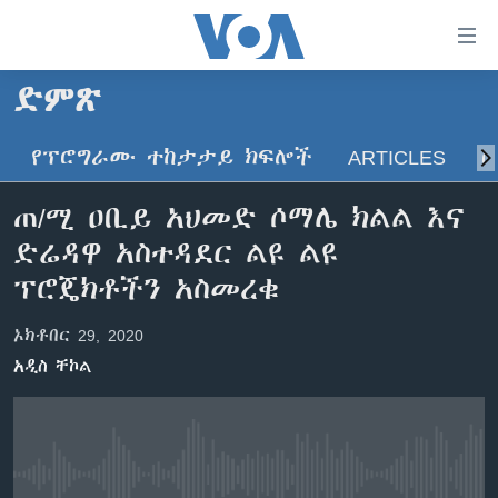
በቀላሉ
የመሥሪያ
ማገናኛዎች
ድምጽ
ዜና
ወደ
ዋናው
የፕሮግራሙ ተከታታይ ክፍሎች
ARTICLES
ስ
ኑሮ በጤንነት
ኢትዮጵያ
ይዘት
ጋቢና ቪኦኤ
እለፍ
አፍሪካ
ጠ/ሚ ዐቢይ አህመድ ሶማሌ ክልል እና
ወደ
ከምሽቱ ሦስት ሰዓት የአማርኛ ዜና
ዓለምአቀፍ
ድሬዳዋ አስተዳደር ልዩ ልዩ
ዋናው
ቪዲዮ
ይዘት
አሜሪካ
ፕሮጄክቶችን አስመረቁ
እለፍ
የፎቶ መድብሎች
መካከለኛው ምሥራቅ
ወደ
ኦክቶበር 29, 2020
ክምችት
ዋናው
አዲስ ቸኮል
ይዘት
እለፍ
Learning English
ይከተሉን
No media source currently available