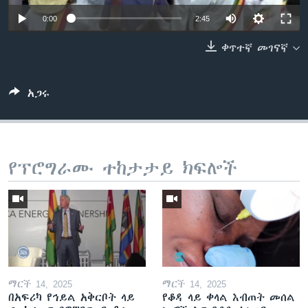
0:00
2:45
ቀጥተኛ መገናኛ
ቋንቋዎች
አጋሩ
የፕሮግራሙ ተከታታይ ክፍሎች
ማርች 14, 2025
ማርች 14, 2025
በአፍሪካ የኅይል አቅርቦት ላይ
የቆዳ ላይ ቀላል እብጠት መሰል