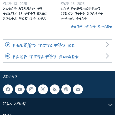
ማርች 13, 2025
ማርች 13, 2025
አርቲስት አንዱዓለም ጎሣ
ሩሲያ የተቆጣጠረቻቸውን
ተጨማሪ 13 ቀናትን በእስር
የዩክሬን ግዛቶች እንደያዘች
እንዲቆይ ፍርድ ቤት ፈቀደ
መቀጠል ትሻለች
ሁሉንም ክፍሎች ይመልከቱ
የቴሌቪዥን ፕሮግራሞችን ይዩ
የራዲዮ ፕሮግራሞችን ይመልከቱ
ይከተሉን
ቪኦኤ አማርኛ