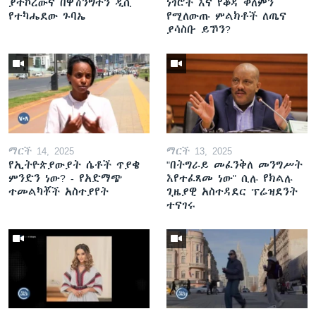
ያተኮረውና በዋሽንግተን ዲሲ
ነገሮች እና የቆዳ ቀለምን
የተካሔደው ጉባኤ
የሚለውጡ ምልክቶች ለጤና
ያሳስቡ ይኾን?
ማርች 14, 2025
ማርች 13, 2025
የኢትዮጵያውያት ሴቶች ጥያቄ
"በትግራይ መፈንቅለ መንግሥት
ምንድን ነው? - የአድማጭ
እየተፈጸመ ነው" ሲሉ የክልሉ
ተመልካቾች አስተያየት
ጊዜያዊ አስተዳደር ፕሬዝደንት
ተናገሩ