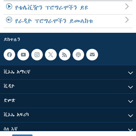
የቴሌቪዥን ፕሮግራሞችን ይዩ
የራዲዮ ፕሮግራሞችን ይመልከቱ
ይከተሉን
ቪኦኤ አማርኛ
ቪዲዮ
ድምጽ
ቪኦኤ አፍሪካ
ስለ እኛ