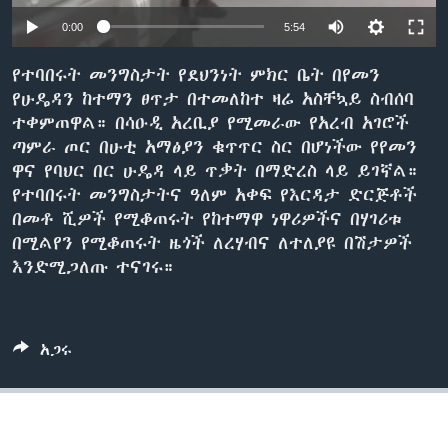
0:00
5:54
ቋንቋዎች
የተባበሩት መንግስታት የደህንነት ምክር ቤት በየመን
የሁዴዳን ከተማን ፀጥታ በተመለከተ ዛሬ አስቸኳይ ስብሰባ
ተቀምጠዋል። በሳዑዲ አረቢያ የሚመራው የአረብ አገሮች
ጣምራ ጦር በሁቲ አማፅያን ቁጥጥር ስር በሆነችው የየመን
ዋና የባህር በር ሁዴዳ ላይ ጥቃት በማድረስ ላይ ይገኛል።
የተባበሩት መንግስታትና ዓለም አቀፍ የእርዳታ ድርጅቶች
በመቶ ሺዎች የሚቆጠሩት የከተማዋ ነዋሪዎችና በሃገሪቱ
በሚልየን የሚቆጠሩት ዜጎች ለረሃብና ለተለያዩ በሽታዎች
እንድሚጋለጡ ተናገሩ።
አጋሩ