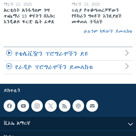
ማርች 13, 2025
ማርች 13, 2025
አርቲስት አንዱዓለም ጎሣ
ሩሲያ የተቆጣጠረቻቸውን
ተጨማሪ 13 ቀናትን በእስር
የዩክሬን ግዛቶች እንደያዘች
እንዲቆይ ፍርድ ቤት ፈቀደ
መቀጠል ትሻለች
ሁሉንም ክፍሎች ይመልከቱ
የቴሌቪዥን ፕሮግራሞችን ይዩ
የራዲዮ ፕሮግራሞችን ይመልከቱ
ይከተሉን
ቪኦኤ አማርኛ