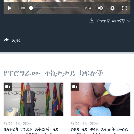
0:00
2:34
ቀጥተኛ መገናኛ
ቋንቋዎች
አጋሩ
የፕሮግራሙ ተከታታይ ክፍሎች
ማርች 14, 2025
ማርች 14, 2025
በአፍሪካ የኅይል አቅርቦት ላይ
የቆዳ ላይ ቀላል እብጠት መሰል