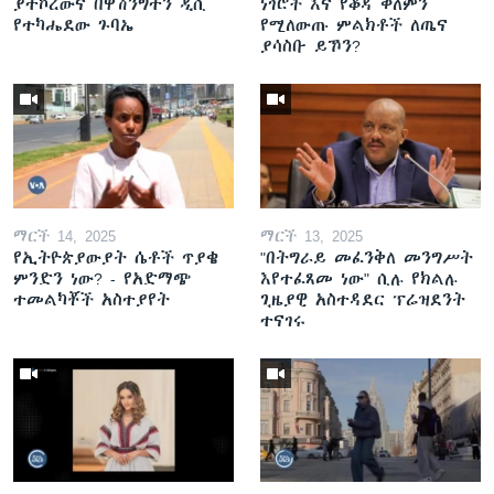
ያተኮረውና በዋሽንግተን ዲሲ
ነገሮች እና የቆዳ ቀለምን
የተካሔደው ጉባኤ
የሚለውጡ ምልክቶች ለጤና
ያሳስቡ ይኾን?
ማርች 14, 2025
ማርች 13, 2025
የኢትዮጵያውያት ሴቶች ጥያቄ
"በትግራይ መፈንቅለ መንግሥት
ምንድን ነው? - የአድማጭ
እየተፈጸመ ነው" ሲሉ የክልሉ
ተመልካቾች አስተያየት
ጊዜያዊ አስተዳደር ፕሬዝደንት
ተናገሩ