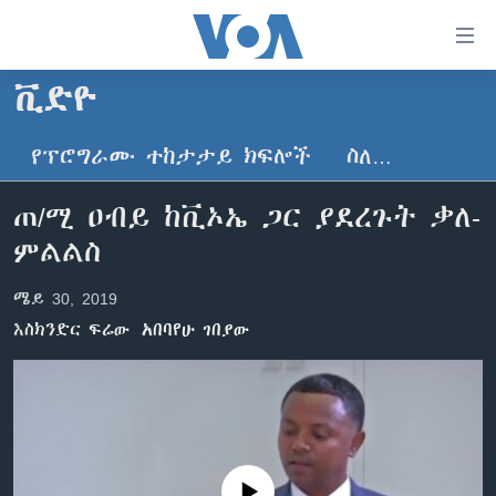
በቀላሉ
የመሥሪያ
ማገናኛዎች
ቪድዮ
ዜና
ወደ
ዋናው
የፕሮግራሙ ተከታታይ ክፍሎች
ስለ…
ኑሮ በጤንነት
ኢትዮጵያ
ይዘት
ጋቢና ቪኦኤ
እለፍ
አፍሪካ
ጠ/ሚ ዐብይ ከቪኦኤ ጋር ያደረጉት ቃለ-
ወደ
ከምሽቱ ሦስት ሰዓት የአማርኛ ዜና
ዓለምአቀፍ
ምልልስ
ዋናው
ቪዲዮ
ይዘት
አሜሪካ
ሜይ 30, 2019
እለፍ
የፎቶ መድብሎች
መካከለኛው ምሥራቅ
ወደ
እስክንድር ፍሬው
አበባየሁ ገበያው
ክምችት
ዋናው
ይዘት
እለፍ
Learning English
ይከተሉን
No media source currently available