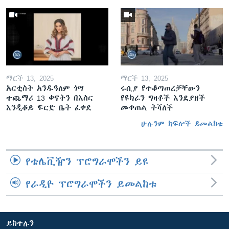
ማርች 13, 2025
ማርች 13, 2025
አርቲስት አንዱዓለም ጎሣ
ሩሲያ የተቆጣጠረቻቸውን
ተጨማሪ 13 ቀናትን በእስር
የዩክሬን ግዛቶች እንደያዘች
እንዲቆይ ፍርድ ቤት ፈቀደ
መቀጠል ትሻለች
ሁሉንም ክፍሎች ይመልከቱ
የቴሌቪዥን ፕሮግራሞችን ይዩ
የራዲዮ ፕሮግራሞችን ይመልከቱ
ይከተሉን