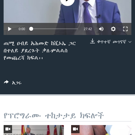
ቋንቋዎች
0:00
27:42
ቀጥተኛ መገናኛ
ጠ/ሚ ዐብይ አሕመድ ከቪኦኤ ጋር
በተለይ ያደረጉት ቃለ-ምልልስ
የመጨረሻ ክፍል፡፡
አጋሩ
የፕሮግራሙ ተከታታይ ክፍሎች