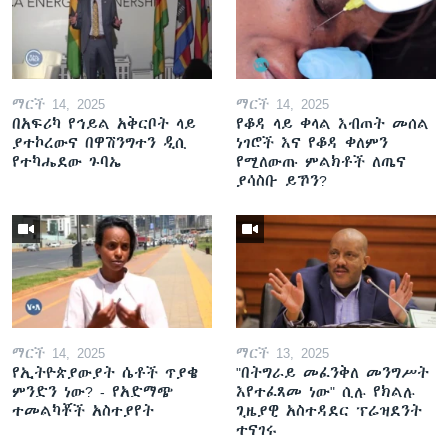
ማርች 14, 2025
ማርች 14, 2025
በአፍሪካ የኅይል አቅርቦት ላይ
የቆዳ ላይ ቀላል እብጠት መሰል
ያተኮረውና በዋሽንግተን ዲሲ
ነገሮች እና የቆዳ ቀለምን
የተካሔደው ጉባኤ
የሚለውጡ ምልክቶች ለጤና
ያሳስቡ ይኾን?
ማርች 14, 2025
ማርች 13, 2025
የኢትዮጵያውያት ሴቶች ጥያቄ
"በትግራይ መፈንቅለ መንግሥት
ምንድን ነው? - የአድማጭ
እየተፈጸመ ነው" ሲሉ የክልሉ
ተመልካቾች አስተያየት
ጊዜያዊ አስተዳደር ፕሬዝደንት
ተናገሩ