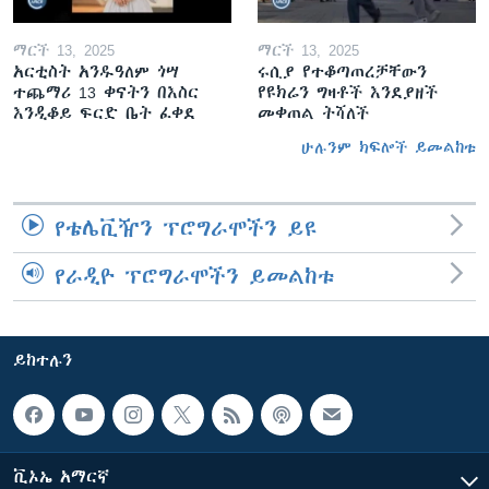
ማርች 13, 2025
ማርች 13, 2025
አርቲስት አንዱዓለም ጎሣ
ሩሲያ የተቆጣጠረቻቸውን
ተጨማሪ 13 ቀናትን በእስር
የዩክሬን ግዛቶች እንደያዘች
እንዲቆይ ፍርድ ቤት ፈቀደ
መቀጠል ትሻለች
ሁሉንም ክፍሎች ይመልከቱ
የቴሌቪዥን ፕሮግራሞችን ይዩ
የራዲዮ ፕሮግራሞችን ይመልከቱ
ይከተሉን
ቪኦኤ አማርኛ