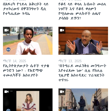
በአፍሪካ የኅይል አቅርቦት ላይ
የቆዳ ላይ ቀላል እብጠት መሰል
ያተኮረውና በዋሽንግተን ዲሲ
ነገሮች እና የቆዳ ቀለምን
የተካሔደው ጉባኤ
የሚለውጡ ምልክቶች ለጤና
ያሳስቡ ይኾን?
ማርች 14, 2025
ማርች 13, 2025
የኢትዮጵያውያት ሴቶች ጥያቄ
"በትግራይ መፈንቅለ መንግሥት
ምንድን ነው? - የአድማጭ
እየተፈጸመ ነው" ሲሉ የክልሉ
ተመልካቾች አስተያየት
ጊዜያዊ አስተዳደር ፕሬዝደንት
ተናገሩ