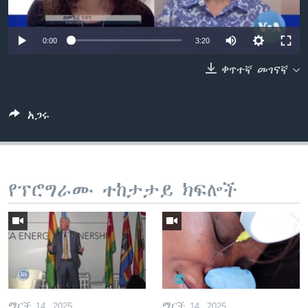
0:00
3:20
ቋንቋዎች
ቀጥተኛ መገናኛ
አጋሩ
የፕሮግራሙ ተከታታይ ክፍሎች
ማርች 14, 2025
ማርች 14, 2025