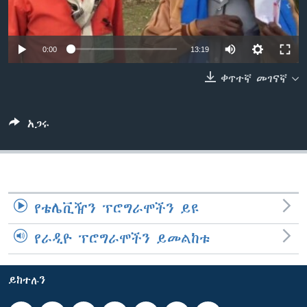
ቋንቋዎች
0:00
13:19
ቀጥተኛ መገናኛ
አጋሩ
የቴሌቪዥን ፕሮግራሞችን ይዩ
የራዲዮ ፕሮግራሞችን ይመልከቱ
ይከተሉን