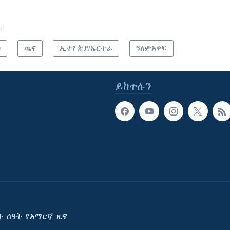
of
ካ
ጤና
ኢትዮጵያ/ኤርትራ
ዓለምአቀፍ
ይከተሉን
ት ሰዓት የአማርኛ ዜና