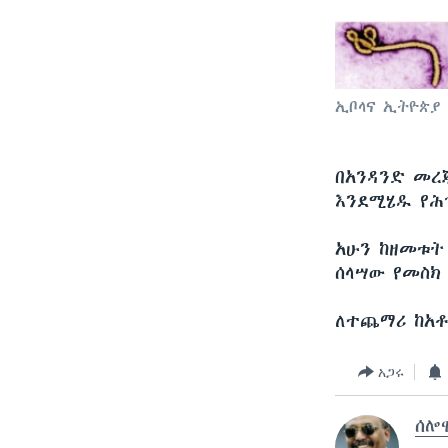
ኢቦላና ኢትዮጵያ
በአንዳንድ መረ
እንደሚሄዱ የሕ
አሁን ከዘመቱት 
ሰላሣው የመስክ
ለተጨማሪ ከአቶ
አጋሩ
ሰሎ