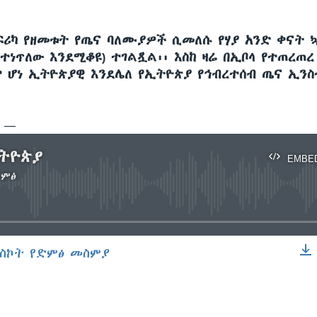
ፍሪካ የዘመቱት የጤና ባለሙያዎች ሲመለሱ የሃያ አንድ ቀናት 
ተነጥለው እንደሚቆዩ) ተገልጿል፡፡ እስከ ዛሬ በኢቦላ የተጠረጠ
ም ሆነ ኢትዮጵያዊ እንደሌለ የኢትዮጵያ የኅብረተሰብ ጤና ኢን
ሲ —
ትዮጵያ
EMBE
ድምፅ
No media source currently available
ስኮት የድምፅ መስምያ
EMBED