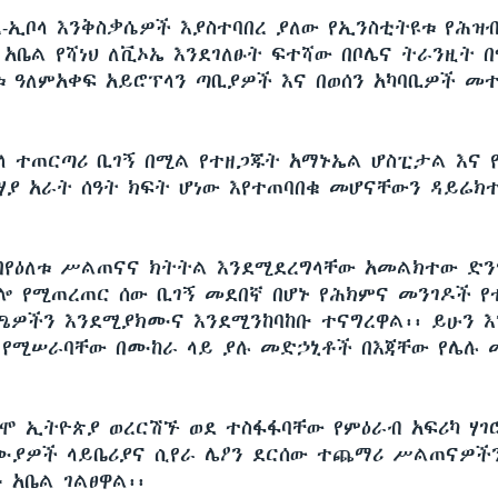
ረ-ኢቦላ እንቅስቃሴዎች እያስተባበረ ያለው የኢንስቲትዩቱ የሕዝ
 አቤል የሻነህ ለቪኦኤ እንደገለፁት ፍተሻው በቦሌና ትራንዚት 
ቱ ዓለምአቀፍ አይሮፕላን ጣቢያዎች እና በወሰን አካባቢዎች መ
፡
ላ ተጠርጣሪ ቢገኝ በሚል የተዘጋጁት አማኑኤል ሆስፒታል እና 
ሃያ አራት ሰዓት ክፍት ሆነው እየተጠባበቁ መሆናቸውን ዳይሬክ
የዕለቱ ሥልጠናና ክትትል እንደሚደረግላቸው አመልክተው ድን
 የሚጠረጠር ሰው ቢገኝ መደበኛ በሆኑ የሕክምና መንገዶች የተ
ዎችን እንደሚያክሙና እንደሚንከባከቡ ተናግረዋል፡፡ ይሁን እ
 የሚሠራባቸው በሙከራ ላይ ያሉ መድኃኒቶች በእጃቸው የሌሉ
ግሞ ኢትዮጵያ ወረርሽኙ ወደ ተስፋፋባቸው የምዕራብ አፍሪካ ሃገ
ለሙያዎች ላይቤሪያና ሲየራ ሌዖን ደርሰው ተጨማሪ ሥልጠናዎች
 አቤል ገልፀዋል፡፡