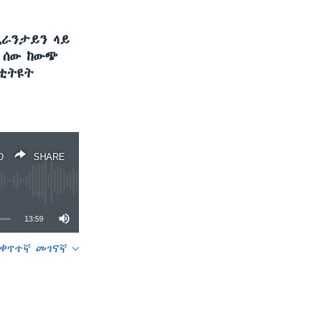
ኳራንታይን ላይ
ረ ሰው ከውጭ
ስቲትዩት
D
SHARE
13:59
ቀጥተኛ መገናኛ
SHARE