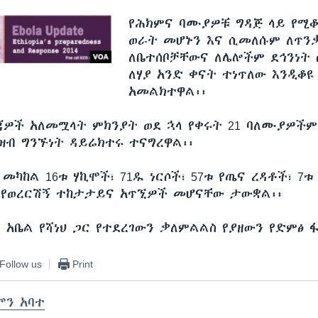
የሕክምና ባሙያዎቹ ግዳጅ ላይ የሚቆ
ወራት መሆኑን እና ሲመለሱም ለጥንቃ
ለቤተሰቦቻቸውና ለሌሎችም ደኅንነት 
ለሃያ አንድ ቀናት ተነጥለው እንዲቆዩ
አመልክተዋል፡፡
ጃዎች አለመሟላት ምክንያት ወደ ኋላ የቀሩት 21 ባለሙያዎችም
ዝብ ግንኙነት ዳይሬክተሩ ተናግረዋል፡፡
መካከል 16ቱ ሃኪሞች፣ 71ዱ ነርሶች፣ 57ቱ የጤና ረዳቶች፣ 7
 የወረርሽኝ ተከታታይና አጥኚዎች መሆናቸው ታውቋል፡፡
 አቤል የሻነህ ጋር የተደረገውን ቃለምልልስ የያዘውን የድምፅ 
Follow us
Print
ሞን አባተ