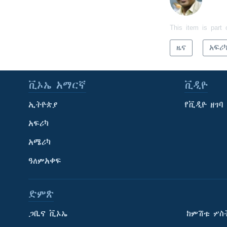
This item is part 
ዜና
አፍሪ
ቪኦኤ አማርኛ
ቪዲዮ
ኢትዮጵያ
የቪዲዮ ዘገባ
አፍሪካ
አሜሪካ
ዓለምአቀፍ
ድምጽ
ጋቢና ቪኦኤ
ከምሽቱ ሦስ