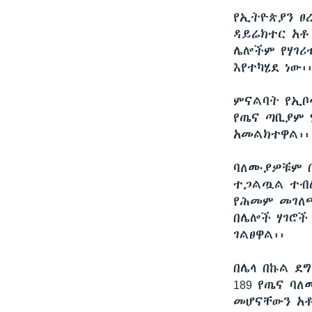
የኢትዮጵያን ፀ
ዳይሬክተር አቶ
ሌሎችም የሃገሪ
እየተካሄደ ነው፡
ምናልባት የኢቦ
የጤና ጣቢያም 
አመልክተዋል፡፡
ባለሙያዎቹም በ
ተጋልጧል ተብሎ
የሕመም መገለጫ
በሌሎች ሃገሮች
ገልፀዋል፡፡
በሌላ በኩል ደ
189 የጤና ባ
መሆናቸውን አቶ