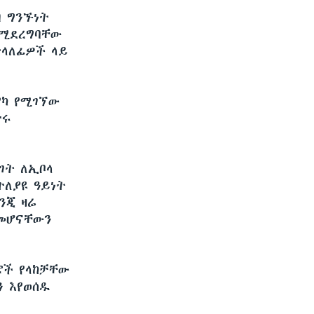
ብ ግንኙነት
በሚደረግባቸው
ተላለፊዎች ላይ
የካ የሚገኘው
ተሩ
ገት ለኢቦላ
ለያዩ ዓይነት
ንጂ ዛሬ
 መሆናቸውን
ሮች የላከቻቸው
ን እየወሰዱ