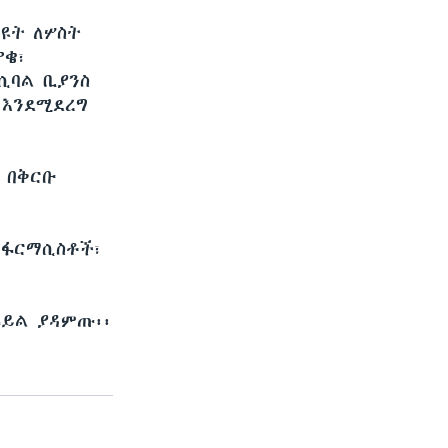
ዩት ለሦስት
ቄ፣
ሲባል ቢያንስ
 እንደሚደረግ
 በቅርቡ
ቱ ፋርማሲስቶች፣
ፋይል ያዳምጡ፡፡