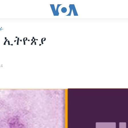
ራ
 ኢትዮጵያ
14