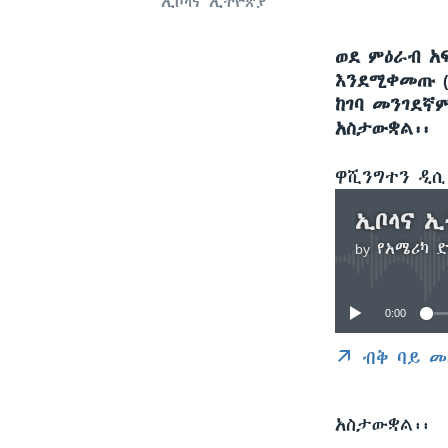
ኢቦላና ኢትዮጵያ
ወደ ምዕራብ አ
እንደሚቀመጡ (
ከገባ መንገደኛ
አስታውቋል፡፡
ዋሺንግተን ዲ
ኢቦላና ኢ
by
የአሜሪካ 
0:00
ብቅ ባይ መ
አስታውቋል፡፡