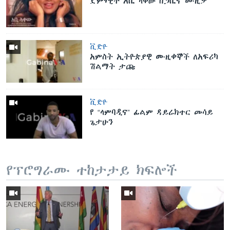
ድምፃዊት አቢ ላቀው በጋቢና ሙዚቃ
ቪድዮ
አምስት ኢትዮጵያዊ ሙዚቀኞች ለአፍሪካ
ሽልማት ታጩ
ቪድዮ
የ “ላምባዲና” ፊልም ዳይሬክተር መሳይ
ጌታሁን
የፕሮግራሙ ተከታታይ ክፍሎች