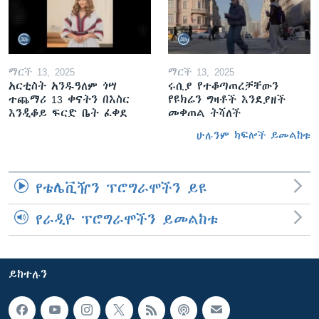
ማርች 13, 2025
ማርች 13, 2025
አርቲስት አንዱዓለም ጎሣ
ሩሲያ የተቆጣጠረቻቸውን
ተጨማሪ 13 ቀናትን በእስር
የዩክሬን ግዛቶች እንደያዘች
እንዲቆይ ፍርድ ቤት ፈቀደ
መቀጠል ትሻለች
ሁሉንም ክፍሎች ይመልከቱ
የቴሌቪዥን ፕሮግራሞችን ይዩ
የራዲዮ ፕሮግራሞችን ይመልከቱ
ይከተሉን