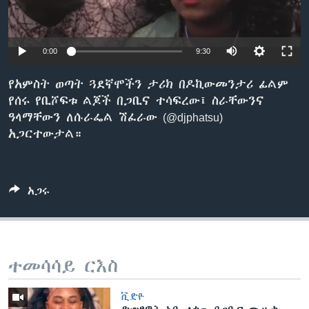
ቋንቋዎች
0:00
9:30
የአምስት ወጣት ጓደኛሞችን ታሪክ በዶኪውመንታሪ ፊልም
የሰሩ የቢሾፍቱ ልጆች በጋቢና ተሳፍረው፤ ስራቸውንና
ዓላማቸውን ለሱራፌል ሽፈራው (@djphatsu)
አጋርተውታል።
አጋሩ
ተመሳሳይ ርእስ
ቪድዮ