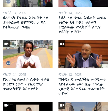
ማርች 14, 2025
ማርች 14, 2025
በአፍሪካ የኅይል አቅርቦት ላይ
የቆዳ ላይ ቀላል እብጠት መሰል
ያተኮረውና በዋሽንግተን ዲሲ
ነገሮች እና የቆዳ ቀለምን
የተካሔደው ጉባኤ
የሚለውጡ ምልክቶች ለጤና
ያሳስቡ ይኾን?
ማርች 14, 2025
ማርች 13, 2025
የኢትዮጵያውያት ሴቶች ጥያቄ
"በትግራይ መፈንቅለ መንግሥት
ምንድን ነው? - የአድማጭ
እየተፈጸመ ነው" ሲሉ የክልሉ
ተመልካቾች አስተያየት
ጊዜያዊ አስተዳደር ፕሬዝደንት
ተናገሩ