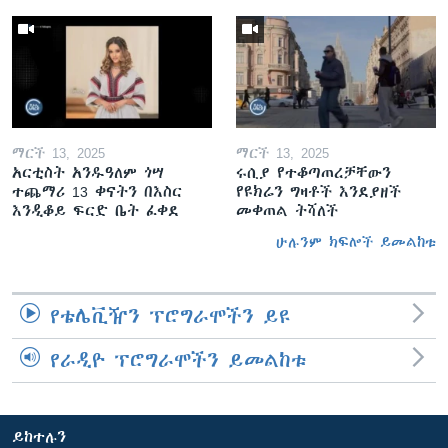
ማርች 13, 2025
ማርች 13, 2025
አርቲስት አንዱዓለም ጎሣ
ሩሲያ የተቆጣጠረቻቸውን
ተጨማሪ 13 ቀናትን በእስር
የዩክሬን ግዛቶች እንደያዘች
እንዲቆይ ፍርድ ቤት ፈቀደ
መቀጠል ትሻለች
ሁሉንም ክፍሎች ይመልከቱ
የቴሌቪዥን ፕሮግራሞችን ይዩ
የራዲዮ ፕሮግራሞችን ይመልከቱ
ይከተሉን