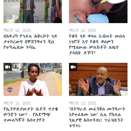
ማርች 14, 2025
ማርች 14, 2025
በአፍሪካ የኅይል አቅርቦት ላይ
የቆዳ ላይ ቀላል እብጠት መሰል
ያተኮረውና በዋሽንግተን ዲሲ
ነገሮች እና የቆዳ ቀለምን
የተካሔደው ጉባኤ
የሚለውጡ ምልክቶች ለጤና
ያሳስቡ ይኾን?
ማርች 14, 2025
ማርች 13, 2025
የኢትዮጵያውያት ሴቶች ጥያቄ
"በትግራይ መፈንቅለ መንግሥት
ምንድን ነው? - የአድማጭ
እየተፈጸመ ነው" ሲሉ የክልሉ
ተመልካቾች አስተያየት
ጊዜያዊ አስተዳደር ፕሬዝደንት
ተናገሩ