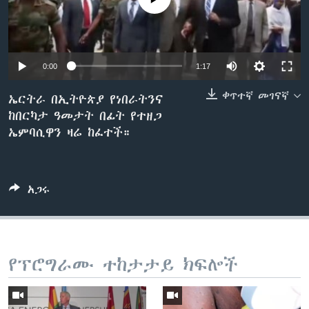
ቋንቋዎች
0:00
1:17
ቀጥተኛ መገናኛ
ኤርትራ በኢትዮጵያ የነበራትንና
ከበርካታ ዓመታት በፊት የተዘጋ
ኤምባሲዋን ዛሬ ከፈተች።
አጋሩ
የፕሮግራሙ ተከታታይ ክፍሎች