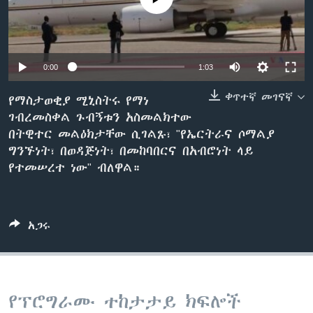
ቋንቋዎች
0:00
1:03
ቀጥተኛ መገናኛ
የማስታወቂያ ሚኒስትሩ የማነ
ገብረመስቀል ጉብኝቱን አስመልክተው
በትዊተር መልዕክታቸው ሲገልጹ፣ "የኤርትራና ሶማልያ
ግንኙነት፣ በወዳጅነት፣ በመከባበርና በአብሮነት ላይ
የተመሠረተ ነው" ብለዋል።
አጋሩ
የፕሮግራሙ ተከታታይ ክፍሎች