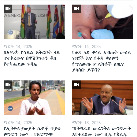
ማርች 14, 2025
ማርች 14, 2025
በአፍሪካ የኅይል አቅርቦት ላይ
የቆዳ ላይ ቀላል እብጠት መሰል
ያተኮረውና በዋሽንግተን ዲሲ
ነገሮች እና የቆዳ ቀለምን
የተካሔደው ጉባኤ
የሚለውጡ ምልክቶች ለጤና
ያሳስቡ ይኾን?
ማርች 14, 2025
ማርች 13, 2025
የኢትዮጵያውያት ሴቶች ጥያቄ
"በትግራይ መፈንቅለ መንግሥት
ምንድን ነው? - የአድማጭ
እየተፈጸመ ነው" ሲሉ የክልሉ