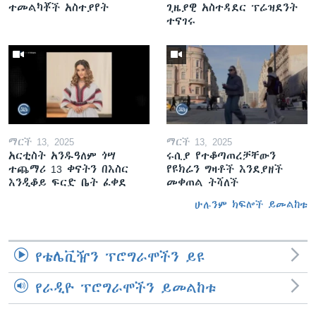
ተመልካቾች አስተያየት
ጊዜያዊ አስተዳደር ፕሬዝደንት
ተናገሩ
ማርች 13, 2025
ማርች 13, 2025
አርቲስት አንዱዓለም ጎሣ
ሩሲያ የተቆጣጠረቻቸውን
ተጨማሪ 13 ቀናትን በእስር
የዩክሬን ግዛቶች እንደያዘች
እንዲቆይ ፍርድ ቤት ፈቀደ
መቀጠል ትሻለች
ሁሉንም ክፍሎች ይመልከቱ
የቴሌቪዥን ፕሮግራሞችን ይዩ
የራዲዮ ፕሮግራሞችን ይመልከቱ