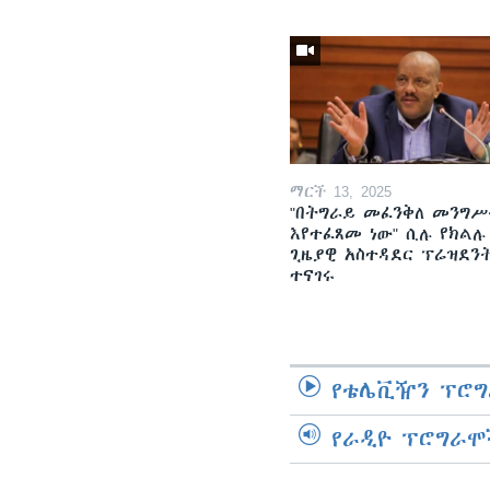
ማርች 13, 2025
"በትግራይ መፈንቅለ መንግሥ
እየተፈጸመ ነው" ሲሉ የክልሉ
ጊዜያዊ አስተዳደር ፕሬዝደን
ተናገሩ
የቴሌቪዥን ፕሮግ
የራዲዮ ፕሮግራሞ