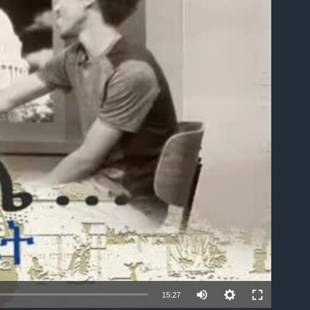
able
15:27