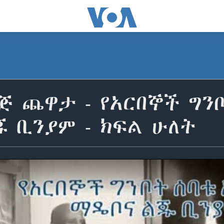
ጅ ጨዋታ - የአርበኞች ግን
ጁ ቢንያም - ክፍል ሁለት