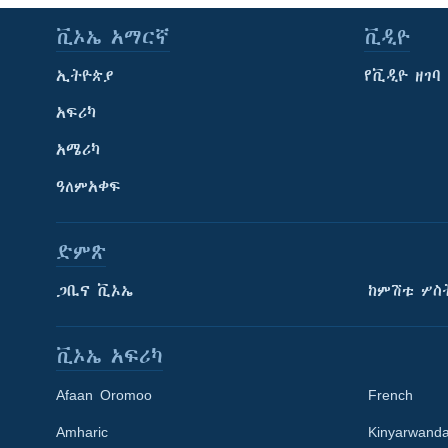
ቪኦኤ አማርኛ
ቪዲዮ
ኢትዮጵያ
የቪዲዮ ዘገባ
አፍሪካ
አሜሪካ
ዓለምአቀፍ
ድምጽ
ጋቢና ቪኦኤ
ከምሽቱ ሦስ
ቪኦኤ አፍሪካ
Afaan Oromoo
French
Amharic
Kinyarwand