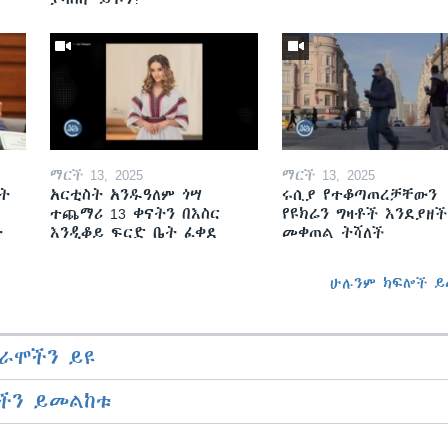
ማርች 13, 2025
ማርች 13, 2025
ት
አርቲስት አንዱዓለም ጎሣ
ሩሲያ የተቆጣጠረቻቸውን
ተጨማሪ 13 ቀናትን በእስር
የዩክሬን ግዛቶች እንደያዘች
ት
እንዲቆይ ፍርድ ቤት ፈቀደ
መቀጠል ትሻለች
ሁሉንም ክፍሎች ይ
ራሞችን ይዩ
ችን ይመልከቱ