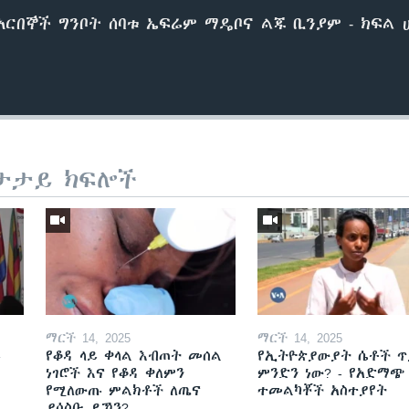
የአርበኞች ግንቦት ሰባቱ ኤፍሬም ማዴቦና ልጁ ቢንያም - ክፍል 
ታታይ ክፍሎች
ማርች 14, 2025
ማርች 14, 2025
ይ
የቆዳ ላይ ቀላል እብጠት መሰል
የኢትዮጵያውያት ሴቶች ጥ
ነገሮች እና የቆዳ ቀለምን
ምንድን ነው? - የአድማጭ
የሚለውጡ ምልክቶች ለጤና
ተመልካቾች አስተያየት
ያሳስቡ ይኾን?