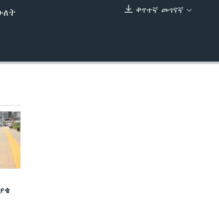
ቀጥተኛ መገናኛ
ሁለት
EMBED
ያቄ