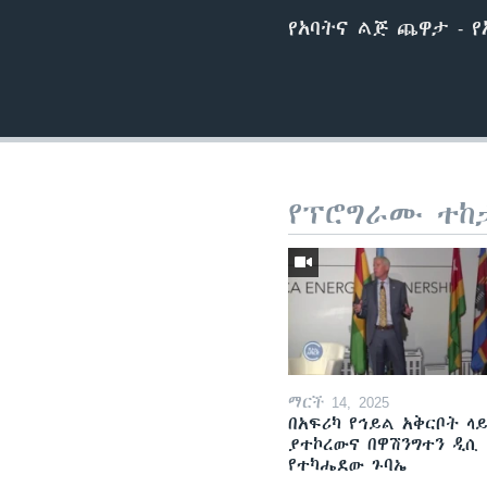
የአባትና ልጅ ጨዋታ - 
የፕሮግራሙ ተከ
ማርች 14, 2025
በአፍሪካ የኅይል አቅርቦት ላ
ያተኮረውና በዋሽንግተን ዲሲ
የተካሔደው ጉባኤ