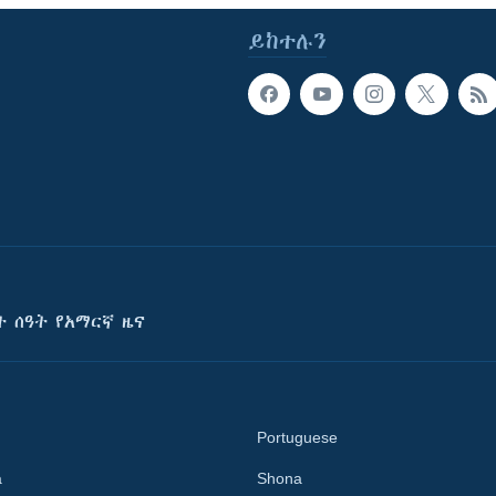
ይከተሉን
ት ሰዓት የአማርኛ ዜና
Portuguese
a
Shona