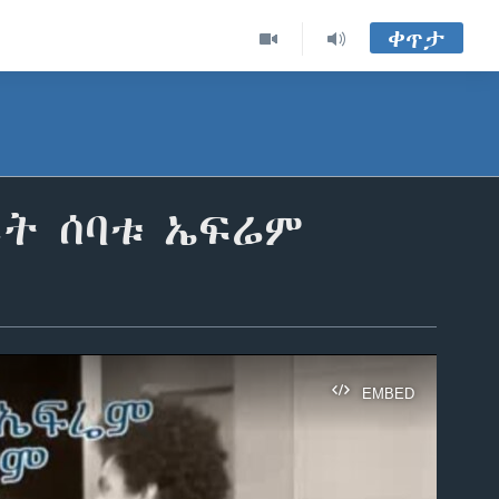
ቀጥታ
ቦት ሰባቱ ኤፍሬም
EMBED