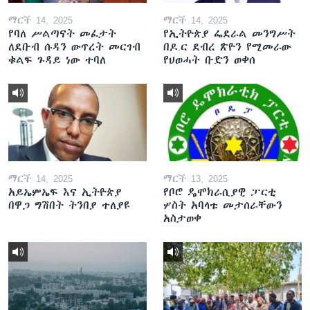
ማርች 14, 2025
ማርች 14, 2025
የባለ ሥልጣናት መፈታት
የኢትዮጵያ ፌደራል መንግሥት
ለደቡብ ሱዳን ውጥረት መርገብ
በዶ.ር ደብረ ጽዮን የሚመራው
ቁልፍ ጉዳይ ነው ተባለ
የህወሓት ቡድን ወቀሰ
ማርች 14, 2025
ማርች 13, 2025
አይኤምኤፍ እና ኢትዮጵያ
የቦሮ ዴሞክራሲያዊ ፓርቲ
በዋጋ ግሽበት ትንበያ ተለያዩ
ሦስት አባላቱ መታሰራቸውን
አስታወቀ