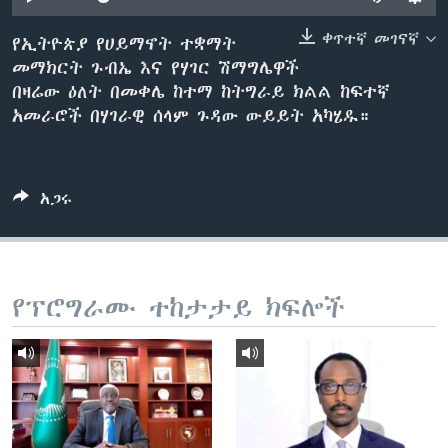
ቀጥተኛ መገናኛ
የኢትዮጵያ የሀይማኖት ተቋማት
መማክርት ጉብኤ እና የሃገር ሽማግሌዋች
ቋንቋዎች
በዛሬው ዕለት በመቀሌ ከተማ ከትግራይ ክልል ከፍተኛ
አመራሮች በሃገራዊ ሰላም ጉዳው ውይይት አካሄዱ።
አጋሩ
የፕሮግራሙ ተከታታይ ክፍሎች