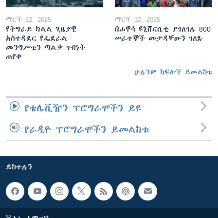
ማርች 12, 2025
ማርች 12, 2025
የትግራይ ክልል ጊዜያዊ
በሐዋሳ ዩኒቨርሲቲ ያገለገሉ 800
አስተዳደር የፌደራል
ሠራተኞች መታዳቸውን ገለጹ
መንግሥቱን ጣልቃ ገብነት
ጠየቀ
ሁሉንም ክፍሎች ይመልከቱ
የቴሌቪዥን ፕሮግራሞችን ይዩ
የራዲዮ ፕሮግራሞችን ይመልከቱ
ይከተሉን