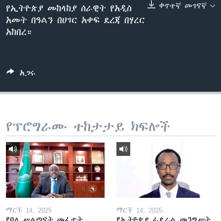
ቀጥተኛ መገናኛ
የኢትዮጵያ መከላከያ ሰራዊት የአዲስ
አመት በዓልን በሀገር አቀፍ ደረጃ በሃረር
አከበረ።
ቋንቋዎች
አጋሩ
የፕሮግራሙ ተከታታይ ክፍሎች
ማርች 14, 2025
ማርች 14, 2025
የባለ ሥልጣናት መፈታት
የኢትዮጵያ ፌደራል መንግሥት