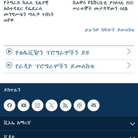
የትግራይ ክልል ጊዜያዊ
በሐዋሳ ዩኒቨርሲቲ ያገለገሉ 800
አስተዳደር የፌደራል
ሠራተኞች መታዳቸውን ገለጹ
መንግሥቱን ጣልቃ ገብነት
ጠየቀ
ሁሉንም ክፍሎች ይመልከቱ
የቴሌቪዥን ፕሮግራሞችን ይዩ
የራዲዮ ፕሮግራሞችን ይመልከቱ
ይከተሉን
ቪኦኤ አማርኛ
ቪዲዮ