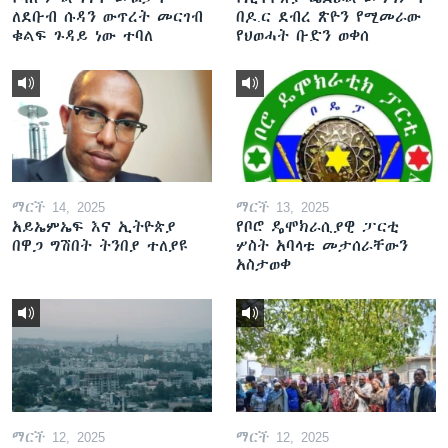
ለደቡብ ሱዳን ውጥረት መርገብ
በዶ.ር ደብረ ጽዮን የሚመራው
ቁልፍ ጉዳይ ነው ተባለ
የህወሓት ቡድን ወቀሰ
ማርች 14, 2025
ማርች 13, 2025
አይኤምኤፍ እና ኢትዮጵያ
የቦሮ ዴሞክራሲያዊ ፓርቲ
በዋጋ ግሽበት ትንበያ ተለያዩ
ሦስት አባላቱ መታሰራቸውን
አስታወቀ
ማርች 12, 2025
ማርች 12, 2025