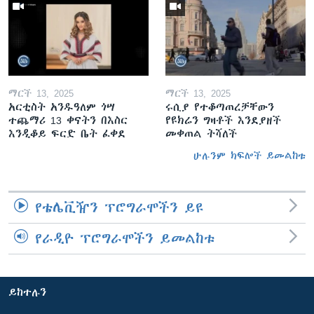
ማርች 13, 2025
ማርች 13, 2025
አርቲስት አንዱዓለም ጎሣ
ሩሲያ የተቆጣጠረቻቸውን
ተጨማሪ 13 ቀናትን በእስር
የዩክሬን ግዛቶች እንደያዘች
እንዲቆይ ፍርድ ቤት ፈቀደ
መቀጠል ትሻለች
ሁሉንም ክፍሎች ይመልከቱ
የቴሌቪዥን ፕሮግራሞችን ይዩ
የራዲዮ ፕሮግራሞችን ይመልከቱ
ይከተሉን