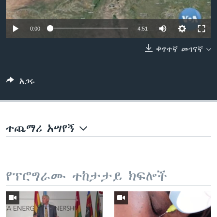
0:00
4:51
ቋንቋዎች
ቀጥተኛ መገናኛ
አጋሩ
ተጨማሪ አሣየኝ
የፕሮግራሙ ተከታታይ ክፍሎች