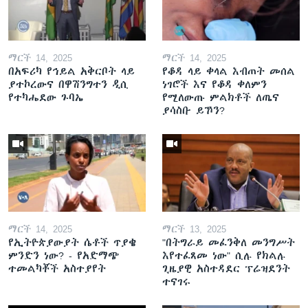
ማርች 14, 2025
ማርች 14, 2025
በአፍሪካ የኅይል አቅርቦት ላይ
የቆዳ ላይ ቀላል እብጠት መሰል
ያተኮረውና በዋሽንግተን ዲሲ
ነገሮች እና የቆዳ ቀለምን
የተካሔደው ጉባኤ
የሚለውጡ ምልክቶች ለጤና
ያሳስቡ ይኾን?
ማርች 14, 2025
ማርች 13, 2025
የኢትዮጵያውያት ሴቶች ጥያቄ
"በትግራይ መፈንቅለ መንግሥት
ምንድን ነው? - የአድማጭ
እየተፈጸመ ነው" ሲሉ የክልሉ
ተመልካቾች አስተያየት
ጊዜያዊ አስተዳደር ፕሬዝደንት
ተናገሩ