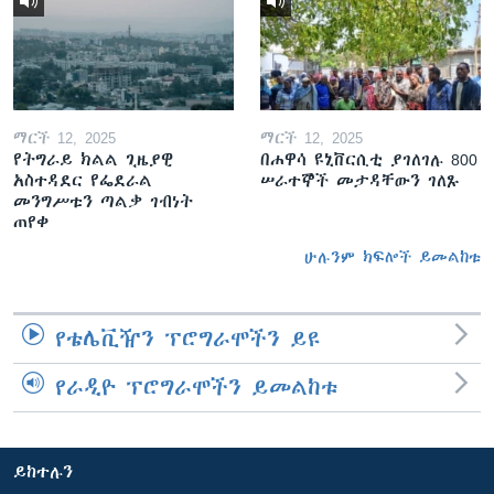
ማርች 12, 2025
ማርች 12, 2025
የትግራይ ክልል ጊዜያዊ
በሐዋሳ ዩኒቨርሲቲ ያገለገሉ 800
አስተዳደር የፌደራል
ሠራተኞች መታዳቸውን ገለጹ
መንግሥቱን ጣልቃ ገብነት
ጠየቀ
ሁሉንም ክፍሎች ይመልከቱ
የቴሌቪዥን ፕሮግራሞችን ይዩ
የራዲዮ ፕሮግራሞችን ይመልከቱ
ይከተሉን