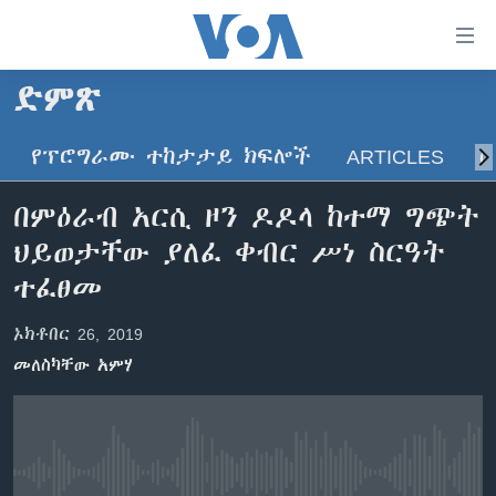
በቀላሉ
የመሥሪያ
ማገናኛዎች
ድምጽ
ዜና
ወደ
ዋናው
የፕሮግራሙ ተከታታይ ክፍሎች
ARTICLES
ስ
ኑሮ በጤንነት
ኢትዮጵያ
ይዘት
ጋቢና ቪኦኤ
እለፍ
አፍሪካ
በምዕራብ አርሲ ዞን ዶዶላ ከተማ ግጭት
ወደ
ከምሽቱ ሦስት ሰዓት የአማርኛ ዜና
ዓለምአቀፍ
ህይወታቸው ያለፈ ቀብር ሥነ ስርዓት
ዋናው
ቪዲዮ
ይዘት
አሜሪካ
ተፈፀመ
እለፍ
የፎቶ መድብሎች
መካከለኛው ምሥራቅ
ወደ
ኦክቶበር 26, 2019
ክምችት
ዋናው
መለስካቸው አምሃ
ይዘት
እለፍ
Learning English
ይከተሉን
No media source currently available