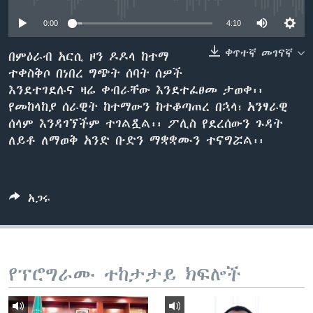
0:00
4:10
ቋንቋዎች
ቀጥተኛ መገናኛ
በምዕራብ አርሲ ዞን ዶዶላ ከተማ
ተቀስቅሶ በነበረ ግጭት ሰባት ሰዎች
እንደተገደሉና ዛሬ ቀብራቸው እንደተፈፀመ ታወቀ፡፡
የመከላከያ ሰራዊት ከተማውን ከተቆጣጠረ በኋላ፣ አንፃራዊ
ሰላም እንዳገኘችም ተገልጿል፡፡ ፖሊስ የደረሰውን ጉዳት
ለይቶ ለማወቅ አንድ ቡድን ማቋቋሙን ተናግሯል፡፡
አጋሩ
የፕሮግራሙ ተከታታይ ክፍሎች