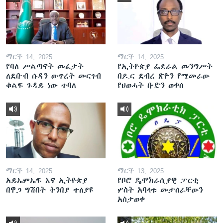
ማርች 14, 2025
ማርች 14, 2025
የባለ ሥልጣናት መፈታት
የኢትዮጵያ ፌደራል መንግሥት
ለደቡብ ሱዳን ውጥረት መርገብ
በዶ.ር ደብረ ጽዮን የሚመራው
ቁልፍ ጉዳይ ነው ተባለ
የህወሓት ቡድን ወቀሰ
ማርች 14, 2025
ማርች 13, 2025
አይኤምኤፍ እና ኢትዮጵያ
የቦሮ ዴሞክራሲያዊ ፓርቲ
በዋጋ ግሽበት ትንበያ ተለያዩ
ሦስት አባላቱ መታሰራቸውን
አስታወቀ