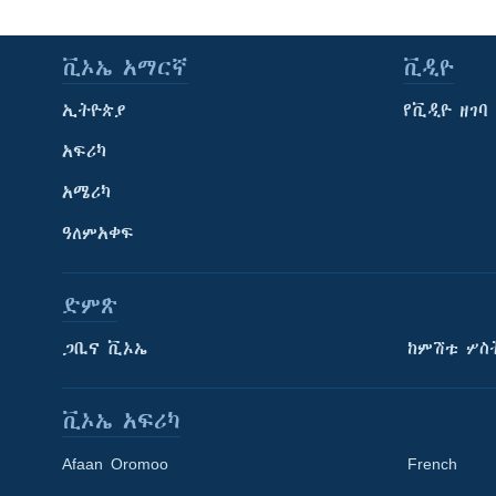
ቪኦኤ አማርኛ
ቪዲዮ
ኢትዮጵያ
የቪዲዮ ዘገባ
አፍሪካ
አሜሪካ
ዓለምአቀፍ
ድምጽ
ጋቢና ቪኦኤ
ከምሽቱ ሦስ
ቪኦኤ አፍሪካ
Afaan Oromoo
French