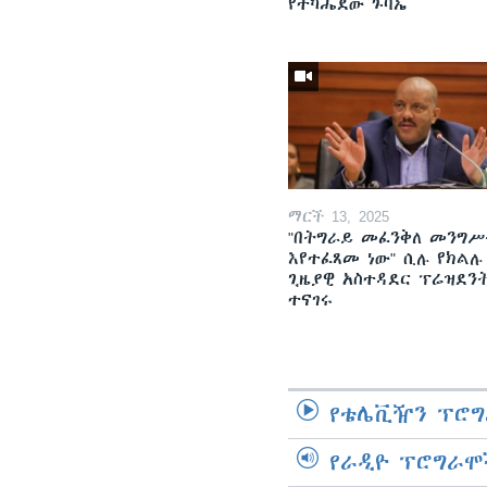
የተካሔደው ጉባኤ
ማርች 13, 2025
"በትግራይ መፈንቅለ መንግሥ
እየተፈጸመ ነው" ሲሉ የክልሉ
ጊዜያዊ አስተዳደር ፕሬዝደን
ተናገሩ
የቴሌቪዥን ፕሮግ
የራዲዮ ፕሮግራሞ