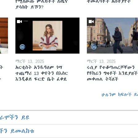
የሚለውጡ ምልክቶች ለጤና
ተመልካቾች አስተያየት
ያሳስቡ ይኾን?
ማርች 13, 2025
ማርች 13, 2025
ት
አርቲስት አንዱዓለም ጎሣ
ሩሲያ የተቆጣጠረቻቸውን
ተጨማሪ 13 ቀናትን በእስር
የዩክሬን ግዛቶች እንደያዘች
ት
እንዲቆይ ፍርድ ቤት ፈቀደ
መቀጠል ትሻለች
ሁሉንም ክፍሎች ይ
ራሞችን ይዩ
ችን ይመልከቱ