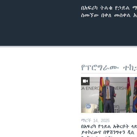
በአፍሪካ ትልቁ የኃይል 
ስመኘው በቀለ መስቀል አ
የፕሮግራሙ ተከ
ማርች 14, 2025
በአፍሪካ የኅይል አቅርቦት ላ
ያተኮረውና በዋሽንግተን ዲሲ