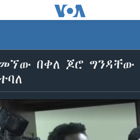
ስመኘው በቀለ ጆሮ ግንዳቸው
ተባለ