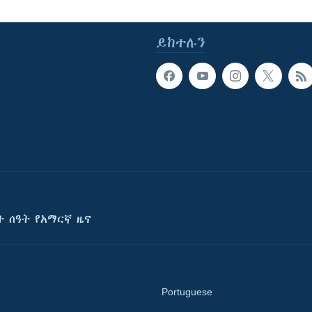
ይከተሉን
ት ሰዓት የአማርኛ ዜና
Portuguese