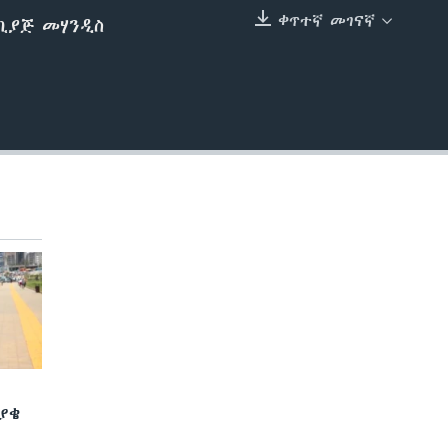
ቀጥተኛ መገናኛ
ኪያጅ መሃንዲስ
EMBED
ያቄ