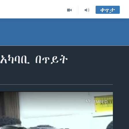
ቀጥታ
 አካባቢ በጥይት
EMBED