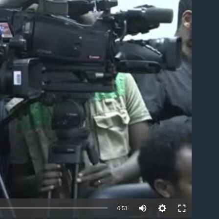
able
0:51