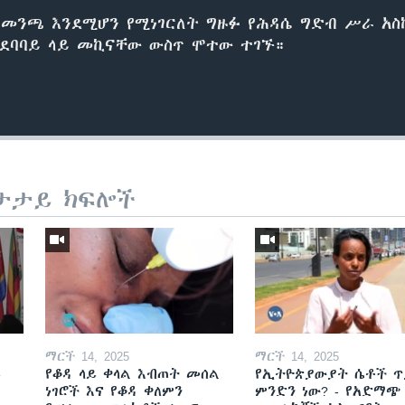
ማመንጫ እንደሚሆን የሚነገርለት ግዙፉ የሕዳሴ ግድብ ሥራ አስ
ደባባይ ላይ መኪናቸው ውስጥ ሞተው ተገኙ።
ታታይ ክፍሎች
ማርች 14, 2025
ማርች 14, 2025
ይ
የቆዳ ላይ ቀላል እብጠት መሰል
የኢትዮጵያውያት ሴቶች ጥ
ነገሮች እና የቆዳ ቀለምን
ምንድን ነው? - የአድማጭ