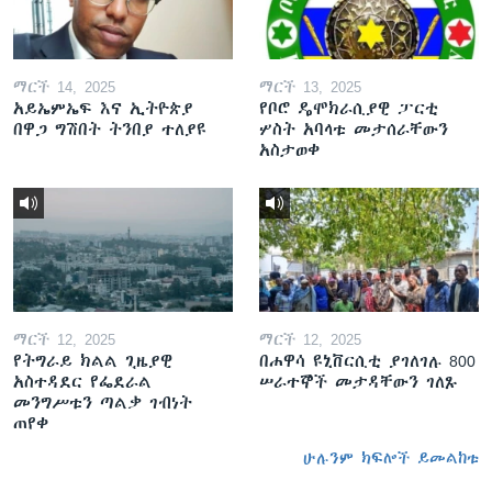
ማርች 14, 2025
ማርች 13, 2025
አይኤምኤፍ እና ኢትዮጵያ
የቦሮ ዴሞክራሲያዊ ፓርቲ
በዋጋ ግሽበት ትንበያ ተለያዩ
ሦስት አባላቱ መታሰራቸውን
አስታወቀ
ማርች 12, 2025
ማርች 12, 2025
የትግራይ ክልል ጊዜያዊ
በሐዋሳ ዩኒቨርሲቲ ያገለገሉ 800
አስተዳደር የፌደራል
ሠራተኞች መታዳቸውን ገለጹ
መንግሥቱን ጣልቃ ገብነት
ጠየቀ
ሁሉንም ክፍሎች ይመልከቱ