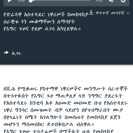
0:00
4:03
ቀጥተኛ መገናኛ
የድሬዳዋ አስተዳደር ነዋሪዎች ከመከላከያ
ሰራዊቱ ጎን መቆማቸውን ለማሳየት
ቋንቋዎች
የእግር ጉዞና የደም ልገሳ አካሂደዋል።
አጋሩ
በሺሕ የሚቆጠሩ የከተማዋ ነዋሪዎችና መንግሥት ሰራተኞች
በተሳተፉበት የእግር ጉዞ ማጠቃለያ ላይ ንግግር ያደረጉት
የአስተዳደሩ ከንቲባ አቶ አህመድ መሀመድ ቡህ የአስተዳደሩ
ነዋሪ ግንባር በመዝመት ብቻ ሳይሆን በየተሰማራበት ሙያ
በሃላፊነት ስሜት አገልግሎት በመስጠት የመከላከያ ደጀን
መሆኑን ማስመስከር ይተበቅበታል ብለዋል።
የእግር ጉዞው ተሳታፊዎች በሚችሉት ሁሉ የመከላከያ