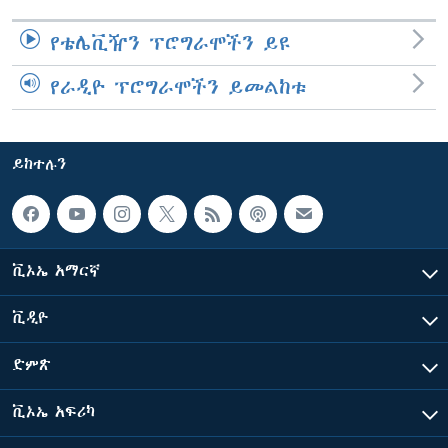
የቴሌቪዥን ፕሮግራሞችን ይዩ
የራዲዮ ፕሮግራሞችን ይመልከቱ
ይከተሉን
ቪኦኤ አማርኛ
ቪዲዮ
ድምጽ
ቪኦኤ አፍሪካ