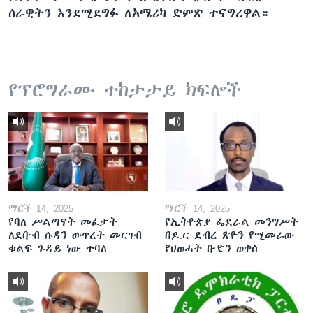
ሰራዊትን እንደሚደግፉ ለአሜሪካ ድምጽ ተናግረዋል።
የፕሮግራሙ ተከታታይ ክፍሎች
ማርች 14, 2025
ማርች 14, 2025
የባለ ሥልጣናት መፈታት
የኢትዮጵያ ፌደራል መንግሥት
ለደቡብ ሱዳን ውጥረት መርገብ
በዶ.ር ደብረ ጽዮን የሚመራው
ቁልፍ ጉዳይ ነው ተባለ
የህወሓት ቡድን ወቀሰ