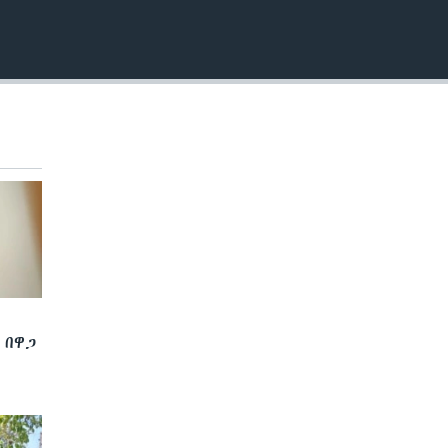
EMBED
 በዋጋ