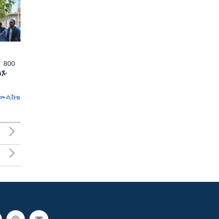
 800
ለጹ
መልከቱ