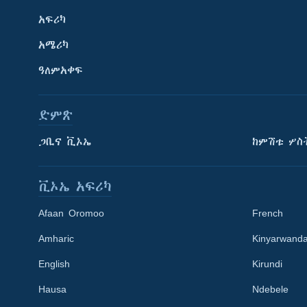
አፍሪካ
አሜሪካ
ዓለምአቀፍ
ድምጽ
ጋቢና ቪኦኤ
ከምሽቱ ሦስ
ቪኦኤ አፍሪካ
Afaan Oromoo
French
Amharic
Kinyarwand
English
Kirundi
Learning English
Hausa
Ndebele
ይከተሉን