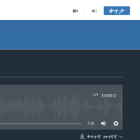
ቀጥታ
EMBED
able
7:26
ቀጥተኛ መገናኛ