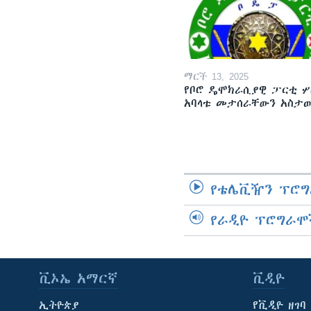
ማርች 13, 2025
የቦሮ ዴሞክራሲያዊ ፓርቲ ሦ
አባላቱ መታሰራቸውን አስታ
የቴሌቪዥን ፕሮግ
የራዲዮ ፕሮግራሞ
ቪኦኤ አማርኛ
ቪዲዮ
ኢትዮጵያ
የቪዲዮ ዘገባ