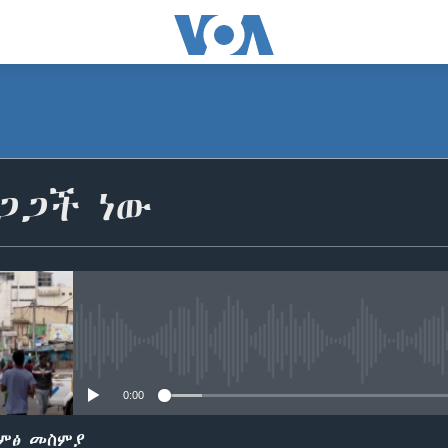
ጋጋች ነው
No media source currently avail
0:00
ድምፅ መስምያ