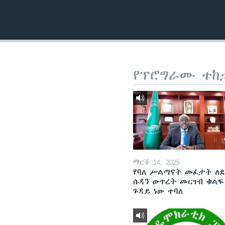
የፕሮግራሙ ተከ
ማርች 14, 2025
የባለ ሥልጣናት መፈታት ለ
ሱዳን ውጥረት መርገብ ቁልፍ
ጉዳይ ነው ተባለ