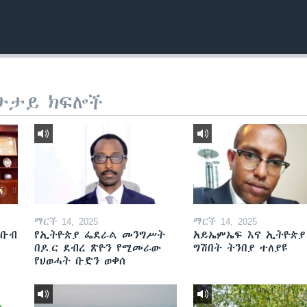
ታታይ ክፍሎች
ማርች 14, 2025
ማርች 14, 2025
ደቡብ
የኢትዮጵያ ፌደራል መንግሥት
አይኤምኤፍ እና ኢትዮጵያ
በዶ.ር ደብረ ጽዮን የሚመራው
ግሽበት ትንበያ ተለያዩ
የህወሓት ቡድን ወቀሰ