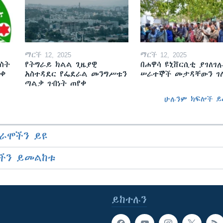
ማርች 12, 2025
ማርች 12, 2025
ስት
የትግራይ ክልል ጊዜያዊ
በሐዋሳ ዩኒቨርሲቲ ያገለገሉ
ወቀ
አስተዳደር የፌደራል መንግሥቱን
ሠራተኞች መታዳቸውን ገ
ጣልቃ ገብነት ጠየቀ
ሁሉንም ክፍሎች ይ
ራሞችን ይዩ
ችን ይመልከቱ
ይከተሉን