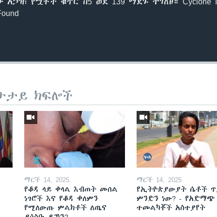
ኃዝ፣ የሟቾች ቁጥር ከ5 ወደ 139 ማደጉ ተገለፀ። Cyclone Idai
Found
ታታይ ክፍሎች
ማርች 14, 2025
ማርች 14, 2025
ይ
የቆዳ ላይ ቀላል እብጠት መሰል
የኢትዮጵያውያት ሴቶች ጥ
ነገሮች እና የቆዳ ቀለምን
ምንድን ነው? - የአድማጭ
የሚለውጡ ምልክቶች ለጤና
ተመልካቾች አስተያየት
ያሳስቡ ይኾን?