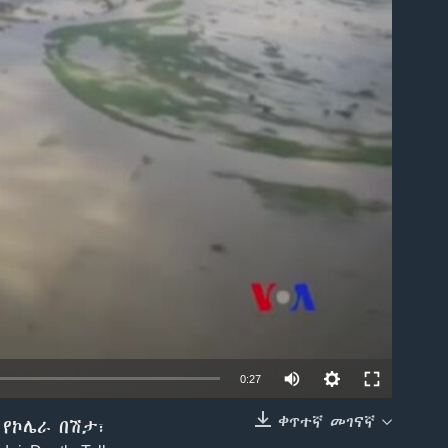
able
0:27
ቀጥተኛ መገናኛ
የኮሌራ በሽታ፣
EMBED