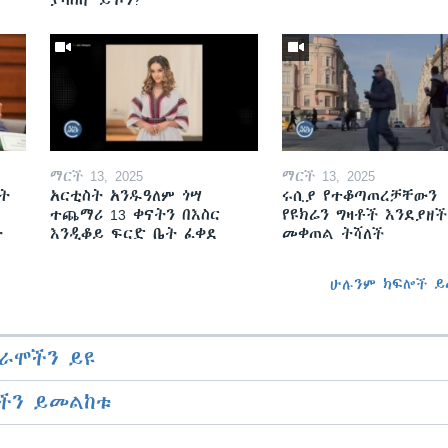
ማርች 13, 2025
ማርች 13, 2025
ት
አርቲስት አንዱዓለም ጎሣ
ሩሲያ የተቆጣጠረቻቸውን
ተጨማሪ 13 ቀናትን በእስር
የዩክሬን ግዛቶች እንደያዘች
ት
እንዲቆይ ፍርድ ቤት ፈቀደ
መቀጠል ትሻለች
ሁሉንም ክፍሎች ይ
ራሞችን ይዩ
ችን ይመልከቱ