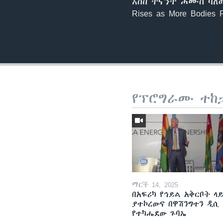
እስከ ትናንት ሐሙስ ባለው አ
Rises as More Bodies 
የፕሮግራሙ ተከ
ማርች 14, 2025
በአፍሪካ የኅይል አቅርቦት ላ
ያተኮረውና በዋሽንግተን ዲሲ
የተካሔደው ጉባኤ