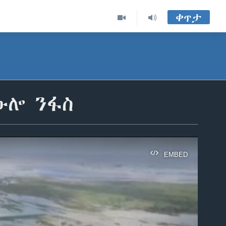
ቀጥታ
ውሎ ንፋስ
EMBED