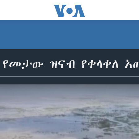
 የመታው ዝናብ የቀላቀለ አ