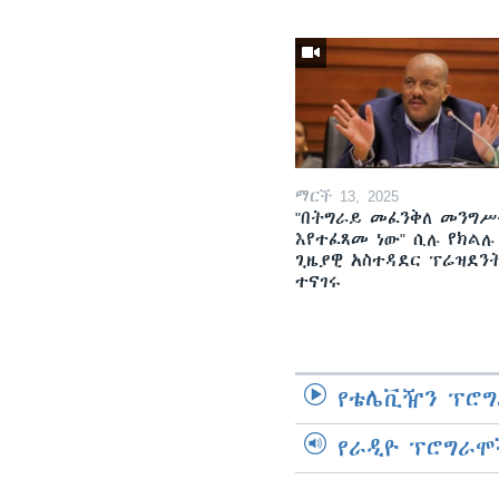
ማርች 13, 2025
"በትግራይ መፈንቅለ መንግሥ
እየተፈጸመ ነው" ሲሉ የክልሉ
ጊዜያዊ አስተዳደር ፕሬዝደን
ተናገሩ
የቴሌቪዥን ፕሮግ
የራዲዮ ፕሮግራሞ