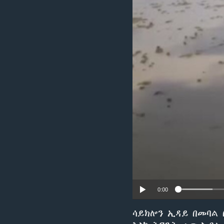
0:00
ሳይክሎን ኢዳይ በመባል 