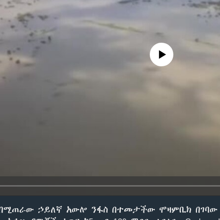
No media source currently avail
በሚጠራው ኃይለኛ አውሎ ንፋስ በተመታችው ሞዛምቢክ በገባው 