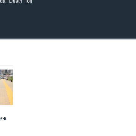
 Death Toll
ያቄ