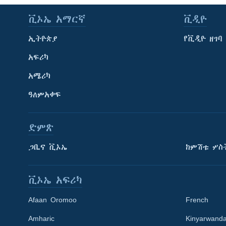
ቪኦኤ አማርኛ
ቪዲዮ
ኢትዮጵያ
የቪዲዮ ዘገባ
አፍሪካ
አሜሪካ
ዓለምአቀፍ
ድምጽ
ጋቢና ቪኦኤ
ከምሽቱ ሦስ
ቪኦኤ አፍሪካ
Afaan Oromoo
French
Amharic
Kinyarwand