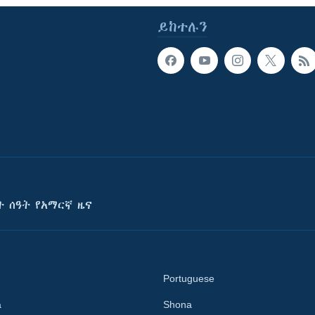
ይከተሉን
ት ሰዓት የአማርኛ ዜና
Portuguese
a
Shona