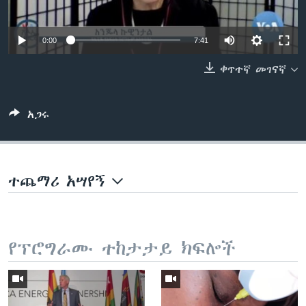
0:00
7:41
ቋንቋዎች
ቀጥተኛ መገናኛ
አጋሩ
ተጨማሪ አሣየኝ
የፕሮግራሙ ተከታታይ ክፍሎች