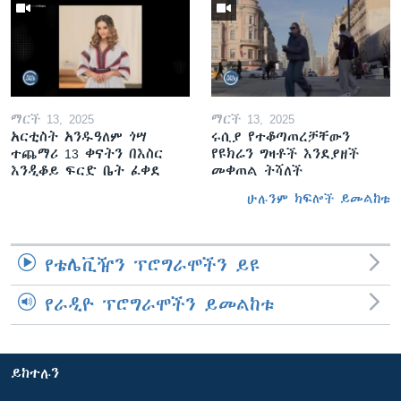
ማርች 13, 2025
ማርች 13, 2025
አርቲስት አንዱዓለም ጎሣ
ሩሲያ የተቆጣጠረቻቸውን
ተጨማሪ 13 ቀናትን በእስር
የዩክሬን ግዛቶች እንደያዘች
እንዲቆይ ፍርድ ቤት ፈቀደ
መቀጠል ትሻለች
ሁሉንም ክፍሎች ይመልከቱ
የቴሌቪዥን ፕሮግራሞችን ይዩ
የራዲዮ ፕሮግራሞችን ይመልከቱ
ይከተሉን