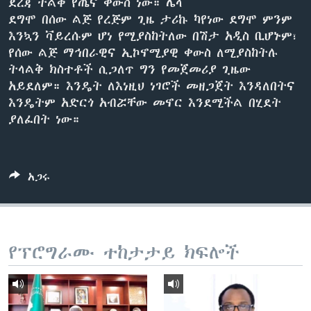
ደረጃ ትልቅ የጤና ቀውስ ነው። ሌላ
ደግሞ በሰው ልጅ የረጅም ጊዜ ታሪኩ ካየነው ደግሞ ምንም
እንኳን ቫይረሱም ሆነ የሚያስከትለው በሽታ አዲስ ቢሆኑም፣
ቋንቋዎች
የሰው ልጅ ማኅበራዊና ኢኮኖሚያዊ ቀውስ ለሚያስከትሉ
ትላልቅ ክስተቶች ሲጋለጥ ግን የመጀመሪያ ጊዜው
አይደለም። እንዴት ለእነዚህ ነገሮች መዘጋጀት እንዳለበትና
እንዴትም አድርጎ አብሯቸው መኖር እንደሚችል በሂደት
ያለፈበት ነው።
አጋሩ
የፕሮግራሙ ተከታታይ ክፍሎች