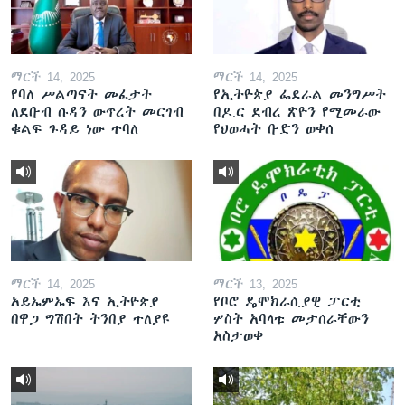
ማርች 14, 2025
ማርች 14, 2025
የባለ ሥልጣናት መፈታት
የኢትዮጵያ ፌደራል መንግሥት
ለደቡብ ሱዳን ውጥረት መርገብ
በዶ.ር ደብረ ጽዮን የሚመራው
ቁልፍ ጉዳይ ነው ተባለ
የህወሓት ቡድን ወቀሰ
ማርች 14, 2025
ማርች 13, 2025
አይኤምኤፍ እና ኢትዮጵያ
የቦሮ ዴሞክራሲያዊ ፓርቲ
በዋጋ ግሽበት ትንበያ ተለያዩ
ሦስት አባላቱ መታሰራቸውን
አስታወቀ