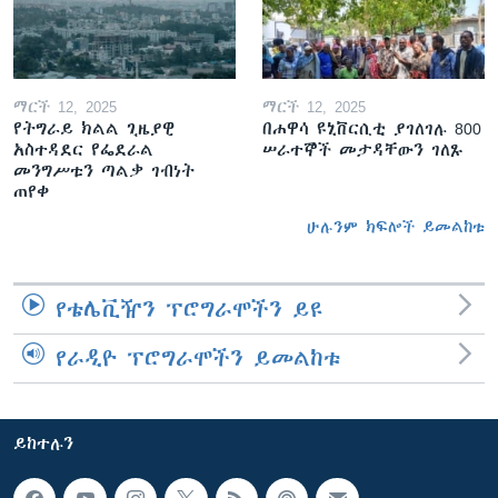
ማርች 12, 2025
ማርች 12, 2025
የትግራይ ክልል ጊዜያዊ
በሐዋሳ ዩኒቨርሲቲ ያገለገሉ 800
አስተዳደር የፌደራል
ሠራተኞች መታዳቸውን ገለጹ
መንግሥቱን ጣልቃ ገብነት
ጠየቀ
ሁሉንም ክፍሎች ይመልከቱ
የቴሌቪዥን ፕሮግራሞችን ይዩ
የራዲዮ ፕሮግራሞችን ይመልከቱ
ይከተሉን