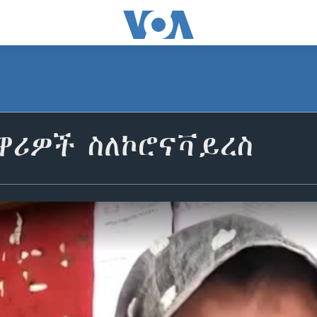
ዋሪዎች ስለኮሮናቫይረስ