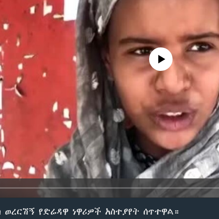
No media source currently avail
ስ ወረርሽኝ የድሬዳዋ ነዋሪዎች አስተያየት ሰጥተዋል።