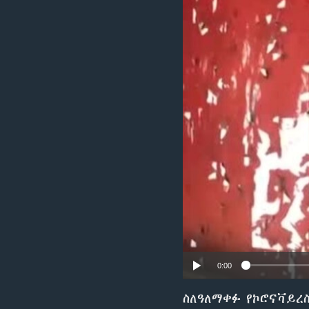
0:00
ስለዓለማቀፉ የኮሮናቫይረ