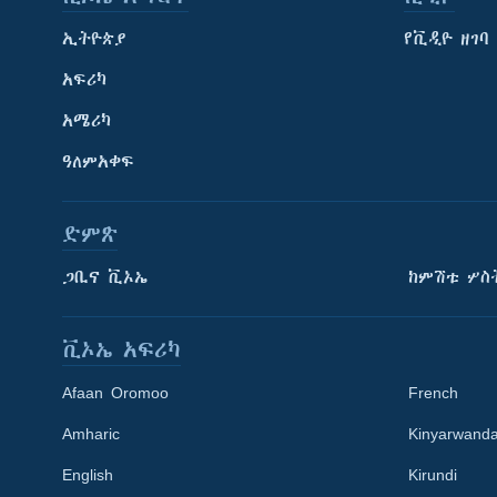
ኢትዮጵያ
የቪዲዮ ዘገባ
አፍሪካ
አሜሪካ
ዓለምአቀፍ
ድምጽ
ጋቢና ቪኦኤ
ከምሽቱ ሦስ
ቪኦኤ አፍሪካ
Afaan Oromoo
French
Amharic
Kinyarwand
English
Kirundi
Learning English