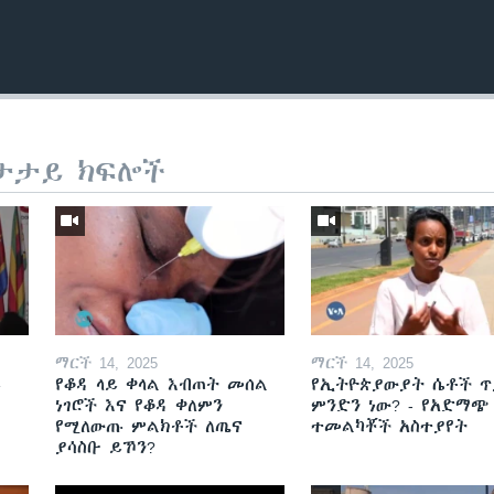
ታታይ ክፍሎች
ማርች 14, 2025
ማርች 14, 2025
ይ
የቆዳ ላይ ቀላል እብጠት መሰል
የኢትዮጵያውያት ሴቶች ጥ
ነገሮች እና የቆዳ ቀለምን
ምንድን ነው? - የአድማጭ
የሚለውጡ ምልክቶች ለጤና
ተመልካቾች አስተያየት
ያሳስቡ ይኾን?