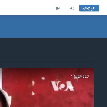
ቀጥታ
EMBED