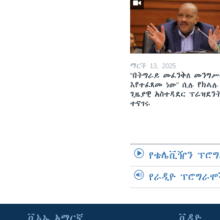
ማርች 13, 2025
"በትግራይ መፈንቅለ መንግሥ
እየተፈጸመ ነው" ሲሉ የክልሉ
ጊዜያዊ አስተዳደር ፕሬዝደን
ተናገሩ
የቴሌቪዥን ፕሮግ
የራዲዮ ፕሮግራሞ
ቪኦኤ አማርኛ
ቪዲዮ