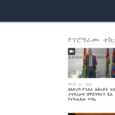
የፕሮግራሙ ተከ
ማርች 14, 2025
በአፍሪካ የኅይል አቅርቦት ላ
ያተኮረውና በዋሽንግተን ዲሲ
የተካሔደው ጉባኤ