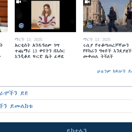
ማርች 13, 2025
ማርች 13, 2025
ት
አርቲስት አንዱዓለም ጎሣ
ሩሲያ የተቆጣጠረቻቸውን
ተጨማሪ 13 ቀናትን በእስር
የዩክሬን ግዛቶች እንደያዘች
ት
እንዲቆይ ፍርድ ቤት ፈቀደ
መቀጠል ትሻለች
ሁሉንም ክፍሎች ይ
ራሞችን ይዩ
ችን ይመልከቱ
ይከተሉን