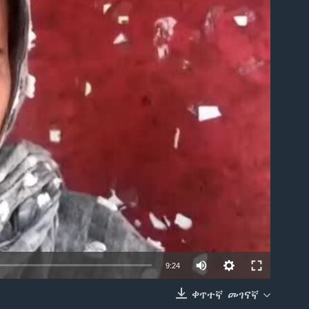
able
9:24
ቀጥተኛ መገናኛ
EMBED