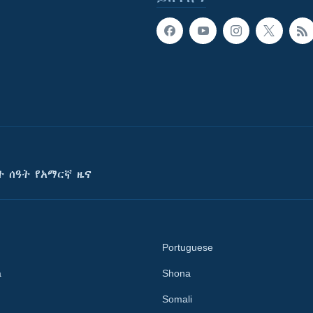
ት ሰዓት የአማርኛ ዜና
Portuguese
a
Shona
Somali