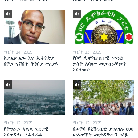
ማርች 14, 2025
ማርች 13, 2025
አይኤምኤፍ እና ኢትዮጵያ
የቦሮ ዴሞክራሲያዊ ፓርቲ
በዋጋ ግሽበት ትንበያ ተለያዩ
ሦስት አባላቱ መታሰራቸውን
አስታወቀ
ማርች 12, 2025
ማርች 12, 2025
የትግራይ ክልል ጊዜያዊ
በሐዋሳ ዩኒቨርሲቲ ያገለገሉ 800
አስተዳደር የፌደራል
ሠራተኞች መታዳቸውን ገለጹ