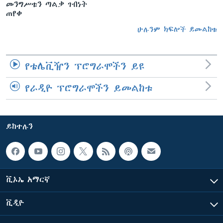
መንግሥቱን ጣልቃ ገብነት
ጠየቀ
ሁሉንም ክፍሎች ይመልከቱ
የቴሌቪዥን ፕሮግራሞችን ይዩ
የራዲዮ ፕሮግራሞችን ይመልከቱ
ይከተሉን
ቪኦኤ አማርኛ
ቪዲዮ