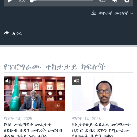
0:00
4:26
ቀጥተኛ መገናኛ
ቋንቋዎች
አጋሩ
የፕሮግራሙ ተከታታይ ክፍሎች
ማርች 14, 2025
ማርች 14, 2025
የባለ ሥልጣናት መፈታት
የኢትዮጵያ ፌደራል መንግሥት
ለደቡብ ሱዳን ውጥረት መርገብ
በዶ.ር ደብረ ጽዮን የሚመራው
ቁልፍ ጉዳይ ነው ተባለ
የህወሓት ቡድን ወቀሰ