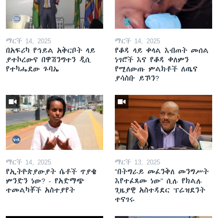
ማርች 14, 2025
ማርች 14, 2025
በአፍሪካ የኅይል አቅርቦት ላይ
የቆዳ ላይ ቀላል እብጠት መሰል
ያተኮረውና በዋሽንግተን ዲሲ
ነገሮች እና የቆዳ ቀለምን
የተካሔደው ጉባኤ
የሚለውጡ ምልክቶች ለጤና
ያሳስቡ ይኾን?
ማርች 14, 2025
ማርች 13, 2025
የኢትዮጵያውያት ሴቶች ጥያቄ
"በትግራይ መፈንቅለ መንግሥት
ምንድን ነው? - የአድማጭ
እየተፈጸመ ነው" ሲሉ የክልሉ
ተመልካቾች አስተያየት
ጊዜያዊ አስተዳደር ፕሬዝደንት
ተናገሩ