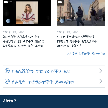
ማርች 13, 2025
ማርች 13, 2025
አርቲስት አንዱዓለም ጎሣ
ሩሲያ የተቆጣጠረቻቸውን
ተጨማሪ 13 ቀናትን በእስር
የዩክሬን ግዛቶች እንደያዘች
እንዲቆይ ፍርድ ቤት ፈቀደ
መቀጠል ትሻለች
ሁሉንም ክፍሎች ይመልከቱ
የቴሌቪዥን ፕሮግራሞችን ይዩ
የራዲዮ ፕሮግራሞችን ይመልከቱ
ይከተሉን