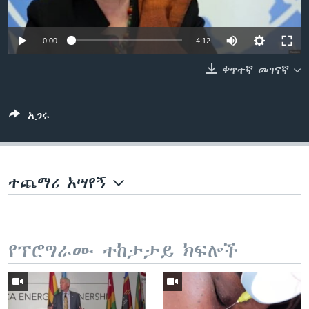
0:00
4:12
ቋንቋዎች
ቀጥተኛ መገናኛ
አጋሩ
ተጨማሪ አሣየኝ
የፕሮግራሙ ተከታታይ ክፍሎች