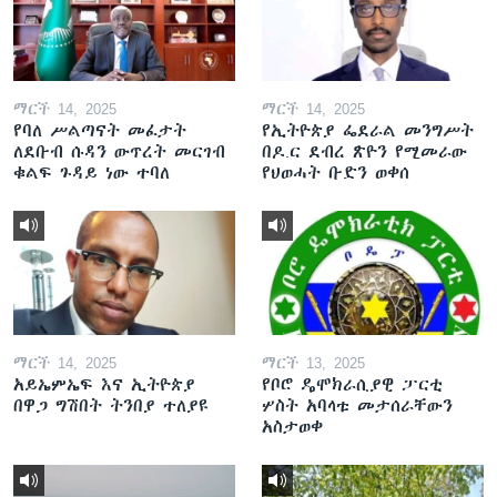
ማርች 14, 2025
ማርች 14, 2025
የባለ ሥልጣናት መፈታት
የኢትዮጵያ ፌደራል መንግሥት
ለደቡብ ሱዳን ውጥረት መርገብ
በዶ.ር ደብረ ጽዮን የሚመራው
ቁልፍ ጉዳይ ነው ተባለ
የህወሓት ቡድን ወቀሰ
ማርች 14, 2025
ማርች 13, 2025
አይኤምኤፍ እና ኢትዮጵያ
የቦሮ ዴሞክራሲያዊ ፓርቲ
በዋጋ ግሽበት ትንበያ ተለያዩ
ሦስት አባላቱ መታሰራቸውን
አስታወቀ