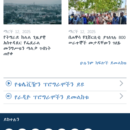
ማርች 12, 2025
ማርች 12, 2025
የትግራይ ክልል ጊዜያዊ
በሐዋሳ ዩኒቨርሲቲ ያገለገሉ 800
አስተዳደር የፌደራል
ሠራተኞች መታዳቸውን ገለጹ
መንግሥቱን ጣልቃ ገብነት
ጠየቀ
ሁሉንም ክፍሎች ይመልከቱ
የቴሌቪዥን ፕሮግራሞችን ይዩ
የራዲዮ ፕሮግራሞችን ይመልከቱ
ይከተሉን