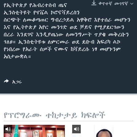
ቀጥተኛ መገናኛ
የኢትዮጵያ የሕብረተስብ ጤና
ኢንስቲትዩት የኖቬል ኮሮናቫይረስን
ስርጭት ለመቆጣጠር ግብረኃይል አዋቅሮ እየተሰራ መሆኑን
ቋንቋዎች
እና የኢትዮጵያ አየር መንገድ ወደ ቻይና የሚያደርገውን
በረራ እንደገና እንዲያጤነው ለመንግሥት ጥያቄ መቅረቡን
ገለፀ። ኢንስቲትዩቱ ለምርመራ ወደ ደቡብ አፍሪካ ልኮ
የነበረው የአራት ሰዎች ናሙና ከቫይረሱ ነፃ መሆኑንም
አስታውቋል።
አጋሩ
የፕሮግራሙ ተከታታይ ክፍሎች