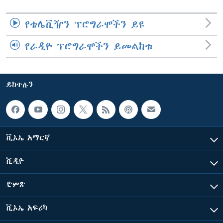
የቴሌቪዥን ፕሮግራሞችን ይዩ
የራዲዮ ፕሮግራሞችን ይመልከቱ
ይከተሉን
ቪኦኤ አማርኛ
ቪዲዮ
ድምጽ
ቪኦኤ አፍሪካ