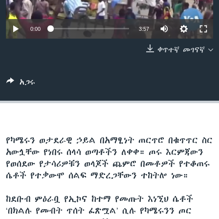
0:00
3:57
ቋንቋዎች
ቀጥተኛ መገናኛ
አጋሩ
የካሜሩን ወታደራዊ ኃይል በአማፂነት ጠርጥሮ በቁጥጥር ስር
አውሏቸው የነበሩ ሰላሳ ወጣቶችን ለቀቀ። ጦሩ እርምጃውን
የወሰደው የታሳሪዎቹን ወላጆች ጨምሮ በመቶዎች የተቆጠሩ
ሴቶች የተቃውሞ ሰልፍ ማድረጋቸውን ተከትሎ ነው።
ከደቡብ ምዕራቧ የኢኮና ከተማ የመጡት እነኚህ ሴቶች
‘በክልሉ የመብት ጥሰት ፈጽሟል’ ሲሉ የካሜሩንን ጦር