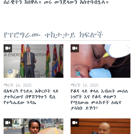
ሰራዊትን ከሰዋል። ጦሩ ውንጀላውን አስተባብሏል።
የፕሮግራሙ ተከታታይ ክፍሎች
ማርች 14, 2025
ማርች 14, 2025
በአፍሪካ የኅይል አቅርቦት ላይ
የቆዳ ላይ ቀላል እብጠት መሰል
ያተኮረውና በዋሽንግተን ዲሲ
ነገሮች እና የቆዳ ቀለምን
የተካሔደው ጉባኤ
የሚለውጡ ምልክቶች ለጤና
ያሳስቡ ይኾን?