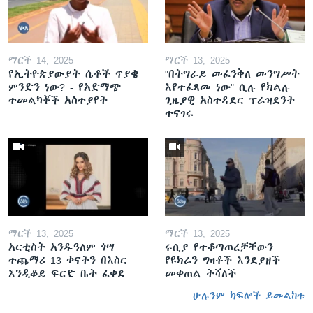
ማርች 14, 2025
ማርች 13, 2025
የኢትዮጵያውያት ሴቶች ጥያቄ
"በትግራይ መፈንቅለ መንግሥት
ምንድን ነው? - የአድማጭ
እየተፈጸመ ነው" ሲሉ የክልሉ
ተመልካቾች አስተያየት
ጊዜያዊ አስተዳደር ፕሬዝደንት
ተናገሩ
ማርች 13, 2025
ማርች 13, 2025
አርቲስት አንዱዓለም ጎሣ
ሩሲያ የተቆጣጠረቻቸውን
ተጨማሪ 13 ቀናትን በእስር
የዩክሬን ግዛቶች እንደያዘች
እንዲቆይ ፍርድ ቤት ፈቀደ
መቀጠል ትሻለች
ሁሉንም ክፍሎች ይመልከቱ