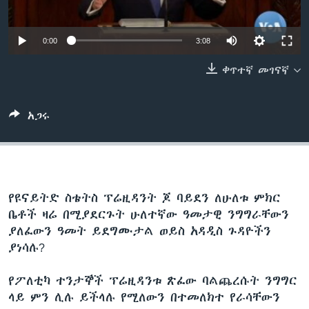
0:00
3:08
ቋንቋዎች
ቀጥተኛ መገናኛ
አጋሩ
የዩናይትድ ስቴትስ ፕሬዚዳንት ጆ ባይደን ለሁለቱ ምክር
ቤቶች ዛሬ በሚያደርጉት ሁለተኛው ዓመታዊ ንግግራቸውን
ያለፈውን ዓመት ይደግሙታል ወይስ አዳዲስ ጉዳዮችን
ያነሳሉ?
የፖለቲካ ተንታኞች ፕሬዚዳንቱ ጽፈው ባልጨረሱት ንግግር
ላይ ምን ሊሉ ይችላሉ የሚለውን በተመለክተ የራሳቸውን