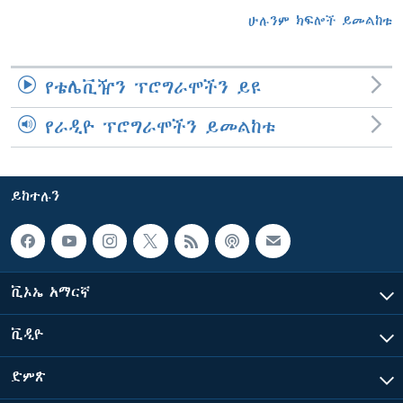
ሁሉንም ክፍሎች ይመልከቱ
የቴሌቪዥን ፕሮግራሞችን ይዩ
የራዲዮ ፕሮግራሞችን ይመልከቱ
ይከተሉን
ቪኦኤ አማርኛ
ቪዲዮ
ድምጽ