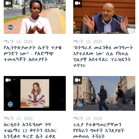
ማርች 14, 2025
ማርች 13, 2025
የኢትዮጵያውያት ሴቶች ጥያቄ
"በትግራይ መፈንቅለ መንግሥት
ምንድን ነው? - የአድማጭ
እየተፈጸመ ነው" ሲሉ የክልሉ
ተመልካቾች አስተያየት
ጊዜያዊ አስተዳደር ፕሬዝደንት
ተናገሩ
ማርች 13, 2025
ማርች 13, 2025
አርቲስት አንዱዓለም ጎሣ
ሩሲያ የተቆጣጠረቻቸውን
ተጨማሪ 13 ቀናትን በእስር
የዩክሬን ግዛቶች እንደያዘች
እንዲቆይ ፍርድ ቤት ፈቀደ
መቀጠል ትሻለች