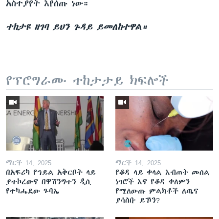
አስተያየት እየሰጡ ነው።
ተከታዩ ዘገባ ይህን ጉዳይ ይመለከተዋል።
የፕሮግራሙ ተከታታይ ክፍሎች
ማርች 14, 2025
ማርች 14, 2025
በአፍሪካ የኅይል አቅርቦት ላይ
የቆዳ ላይ ቀላል እብጠት መሰል
ያተኮረውና በዋሽንግተን ዲሲ
ነገሮች እና የቆዳ ቀለምን
የተካሔደው ጉባኤ
የሚለውጡ ምልክቶች ለጤና
ያሳስቡ ይኾን?