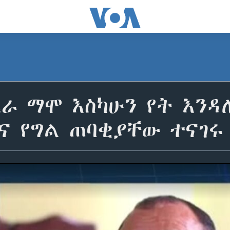
ፈራ ማሞ እስካሁን የት እን
ና የግል ጠባቂያቸው ተናገሩ