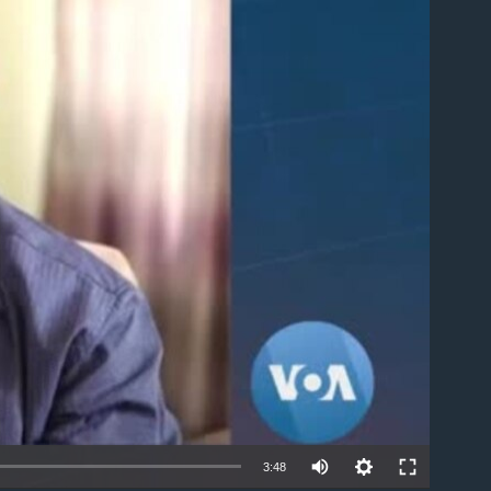
able
3:48