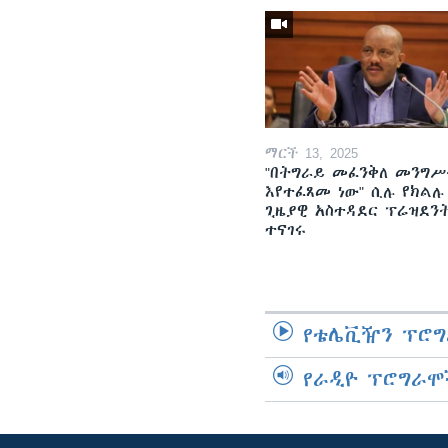
ማርች 13, 2025
"በትግራይ መፈንቅለ መንግሥ
እየተፈጸመ ነው" ሲሉ የክልሉ
ጊዜያዊ አስተዳደር ፕሬዝደን
ተናገሩ
የቴሌቪዥን ፕሮግ
የራዲዮ ፕሮግራሞ