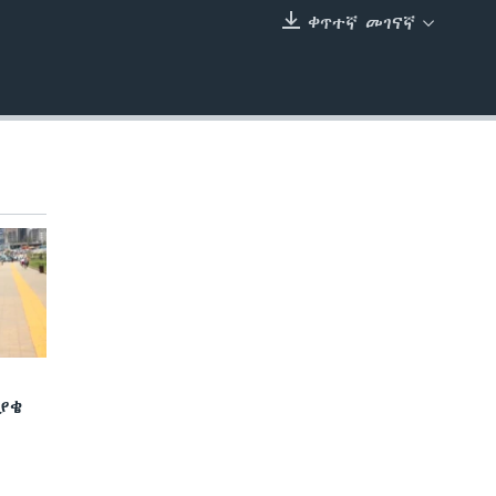
ቀጥተኛ መገናኛ
EMBED
ያቄ