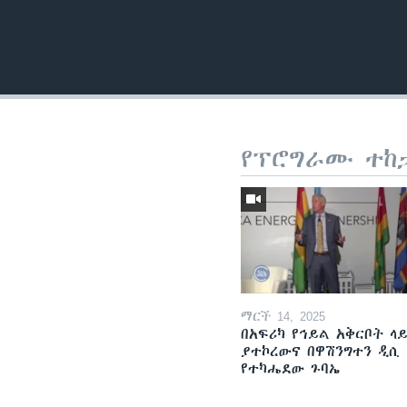
የፕሮግራሙ ተከ
ማርች 14, 2025
በአፍሪካ የኅይል አቅርቦት ላ
ያተኮረውና በዋሽንግተን ዲሲ
የተካሔደው ጉባኤ