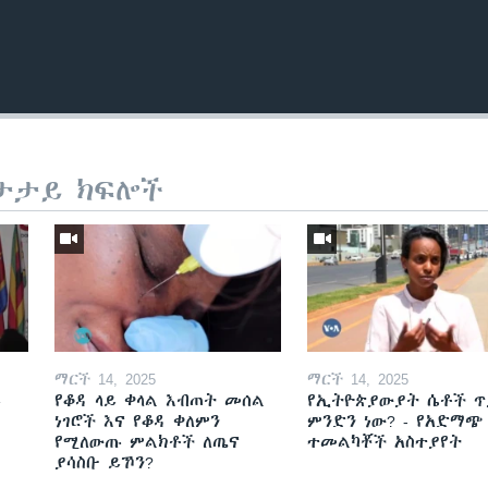
ታታይ ክፍሎች
ማርች 14, 2025
ማርች 14, 2025
ይ
የቆዳ ላይ ቀላል እብጠት መሰል
የኢትዮጵያውያት ሴቶች ጥ
ነገሮች እና የቆዳ ቀለምን
ምንድን ነው? - የአድማጭ
የሚለውጡ ምልክቶች ለጤና
ተመልካቾች አስተያየት
ያሳስቡ ይኾን?