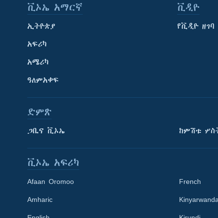
ቪኦኤ አማርኛ
ቪዲዮ
ኢትዮጵያ
የቪዲዮ ዘገባ
አፍሪካ
አሜሪካ
ዓለምአቀፍ
ድምጽ
ጋቢና ቪኦኤ
ከምሽቱ ሦስ
ቪኦኤ አፍሪካ
Afaan Oromoo
French
Amharic
Kinyarwand
English
Kirundi