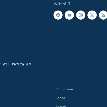
ይከተሉን
ት ሰዓት የአማርኛ ዜና
Portuguese
a
Shona
Somali