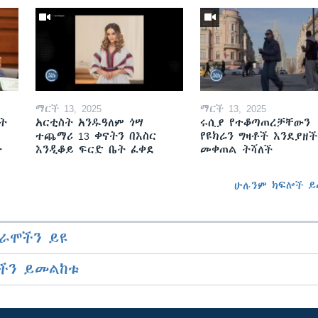
ማርች 13, 2025
ማርች 13, 2025
ት
አርቲስት አንዱዓለም ጎሣ
ሩሲያ የተቆጣጠረቻቸውን
ተጨማሪ 13 ቀናትን በእስር
የዩክሬን ግዛቶች እንደያዘች
ት
እንዲቆይ ፍርድ ቤት ፈቀደ
መቀጠል ትሻለች
ሁሉንም ክፍሎች ይ
ራሞችን ይዩ
ችን ይመልከቱ