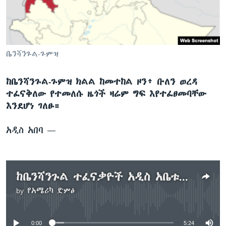
ቋንቋዎች
ቤንሻንጉል-ጉምዝ
ከቤንሻንጉል-ጉምዝ ክልል ከመተከል ዞን፥ ቡለን ወረዳ
ተፈናቅለው የተመለሱ ዜጎች ዛሬም ግፍ እየተፈፀመባቸው
እንደሆነ ገለፁ።
አዲስ አበባ —
ከቤንሻንጉል ተፈናቃዮች አዲስ አቤቱታ ተሰማ
by
የአሜሪካ ድምፅ
No media source currently available
0:00
5:24