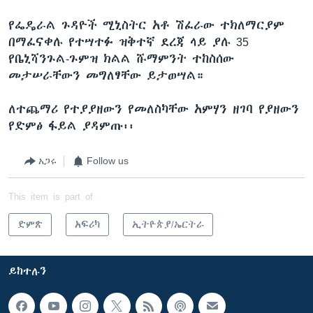
የፌዴራል ጉዳዮች ሚኒስትር አቶ ሽፈራው ተክለማርያም
በማፈናቀሉ የተሣተፉ ዝቅተኛ ደረጃ ላይ ያሉ 35
የቤኒሻንጉል-ጉምዝ ክልል ሹማምንት ተከስሰው
መታሠራቸውን መግለፃቸው ይታወሣል።
ለተጨማሪ የተያያዘውን የመለስካቸው አምሃን ዘገባ የያዘውን
የድምፅ ፋይል ያዳምጡ፡፡
አጋሩ
Follow us
This item is part of
ድምጽ
አፍሪካ
ኢትዮጵያ/ኤርትራ
ይከተሉን