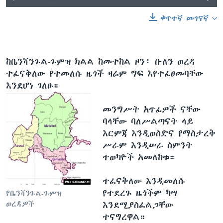
ቀጥተኛ መገናኛ
ከቤንሻንጉል-ጉምዝ ክልል ከመተከል ዞን፥ ቡለን ወረዳ
ተፈናቅለው የተመለሱ ዜጎች ዛሬም ግፍ እየተፈፀመባቸው
እንደሆነ ገለፁ።
መንግሥት አጥፊዎች ናቸው
ባላቸው ባለሥልጣናት ላይ
እርምጃ እንዲወስድና የማስታረቅ
ሥራም እንዲሠራ ስምንት
ተወካዮች አመለከቱ።
ተፈናቅለው እንዲመለሱ
የተደረጉ ዜጎችም ካሣ
የቤንሻንጉል-ጉምዝ
ወረዳዎች
እንደሚያስፈልጋቸው
ተናግረዋል።