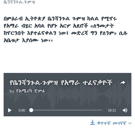
ቤንሻንጉል-ጉምዝ
በምዕራብ ኢትዮጵያ ቤንሻንጉል ጉምዝ ክልል የሚኖሩ
ቋንቋዎች
የአማራ ብሄር አባል የሆኑ አርሦ አደሮች «ለዓመታት
ከኖርንበት እየተፈናቀልን ነው፤ መድረሻ ግን የለንም» ሲሉ
አቤቱታ እያሰሙ ነው፡፡
የቤንሻንጉል-ጉምዝ የአማራ ተፈናቃዮች
by
የአሜሪካ ድምፅ
No media source currently available
0:00
18:21
ቀጥተኛ መገናኛ