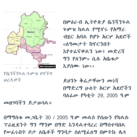
በምዕራብ ኢትዮጵያ ቤንሻንጉል
ጉምዝ ክልል የሚኖሩ የአማራ
ብሄር አባል የሆኑ አርሦ አደሮች
«ለዓመታት ከኖርንበት
እየተፈናቀልን ነው፤ መድረሻ
ግን የለንም» ሲሉ አቤቱታ
እያሰሙ ነው፡፡
የቤንሻንጉል-ጉምዝ ዞኖችና
ወረዳዎች
ይህንኑ ቅሬታቸውን መነሻ
በማድረግ ሁለት አርሦ አደሮችን
ባለፈው የካቲት 29, 2005 ዓ.ም
መዘገባችን ይታወሳል።
በማግስቱ መጋቢት 30 / 2005 ዓ.ም መልስ የሰጡን የክልሉ
ፕሬዚደንት ግን ማንም በግድ እንዳልተባረረ በማስተባበል
የሠፈሩበት ቦታ ለቤቶች ግንባታ ስለሚፈለግ በምትኩ ሌላ