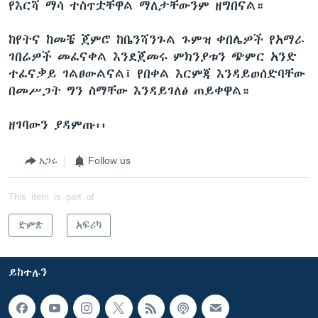
የእርሻ ማሳ ተስጥቷቸዋል ማለታቸውንም ዘግበናል።
ከየትና ከመቼ ጀምሮ ከቤንሻንጉል ጉምዝ ቀበሌዎች የአማራ
ገበሬዎች መፈናቀል እንደጀመሩ ምክንያቱን ጭምር አንድ
ተፈናቃይ ገልፀውልናል፤ የበቀል እርምጃ እንዳይወሰድባቸው
በመሥጋት ግን ስማቸው እንዳይገለፅ ጠይቀዋል።
ዘገባውን ያዳምጡ፡፡
አጋሩ
Follow us
This item is part of
ድምጽ
አፍሪካ
ይከተሉን