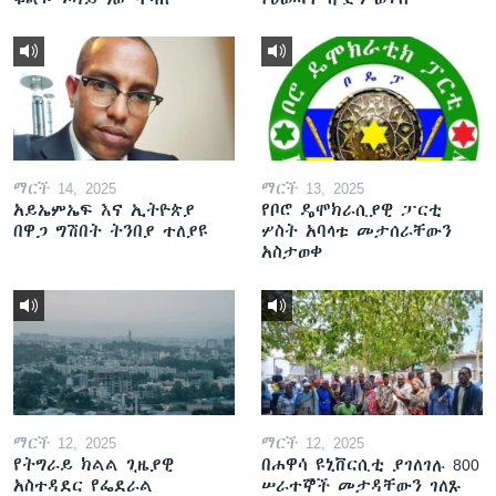
ማርች 14, 2025
ማርች 13, 2025
አይኤምኤፍ እና ኢትዮጵያ
የቦሮ ዴሞክራሲያዊ ፓርቲ
በዋጋ ግሽበት ትንበያ ተለያዩ
ሦስት አባላቱ መታሰራቸውን
አስታወቀ
ማርች 12, 2025
ማርች 12, 2025
የትግራይ ክልል ጊዜያዊ
በሐዋሳ ዩኒቨርሲቲ ያገለገሉ 800
አስተዳደር የፌደራል
ሠራተኞች መታዳቸውን ገለጹ