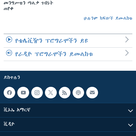
መንግሥቱን ጣልቃ ገብነት
ጠየቀ
ሁሉንም ክፍሎች ይመልከቱ
የቴሌቪዥን ፕሮግራሞችን ይዩ
የራዲዮ ፕሮግራሞችን ይመልከቱ
ይከተሉን
ቪኦኤ አማርኛ
ቪዲዮ