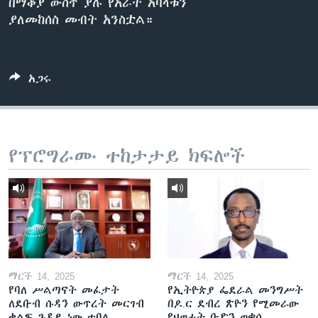
በማቆያ ውስጥ ያሉ የአራት አባላቱን
ያለመከሰስ መብት አንስቷል።
ቋንቋዎች
አጋሩ
የፕሮግራሙ ተከታታይ ክፍሎች
ማርች 14, 2025
ማርች 14, 2025
የባለ ሥልጣናት መፈታት
የኢትዮጵያ ፌደራል መንግሥት
ለደቡብ ሱዳን ውጥረት መርገብ
በዶ.ር ደብረ ጽዮን የሚመራው
ቁልፍ ጉዳይ ነው ተባለ
የህወሓት ቡድን ወቀሰ