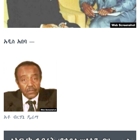
ቋንቋዎች
አዲስ አበባ —
አቶ ብርሃኔ ዴሬሣ