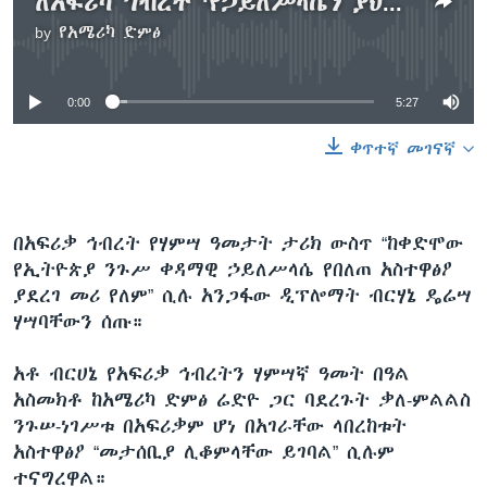
ለአፍሪካ ኅብረት ‘የኃይለሥላሴን ያህል የሠራ የለም’ - ብርሃነ ዴሬሣ
by
የአሜሪካ ድምፅ
No media source currently available
0:00
5:27
ቀጥተኛ መገናኛ
በአፍሪቃ ኅብረት የሃምሣ ዓመታት ታሪክ ውስጥ “ከቀድሞው
የኢትዮጵያ ንጉሥ ቀዳማዊ ኃይለሥላሴ የበለጠ አስተዋፅዖ
ያደረገ መሪ የለም” ሲሉ አንጋፋው ዲፕሎማት ብርሃኔ ዴሬሣ
ሃሣባቸውን ሰጡ።
አቶ ብርሀኔ የአፍሪቃ ኅብረትን ሃምሣኛ ዓመት በዓል
አስመክቶ ከአሜሪካ ድምፅ ሬድዮ ጋር ባደረጉት ቃለ-ምልልስ
ንጉሠ-ነገሥቱ በአፍሪቃም ሆነ በአገራቸው ላበረከቱት
አስተዋፅዖ “መታሰቢያ ሊቆምላቸው ይገባል” ሲሉም
ተናግረዋል።