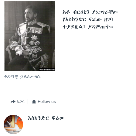
አቶ ብርሀኔን ያነጋገራቸው
የእስክንድር ፍሬው ዘገባ
ተያይዟል፤ ያዳምጡት።
ቀዳማዊ ኃይለሥላሴ
አጋሩ
Follow us
እስክንድር ፍሬው