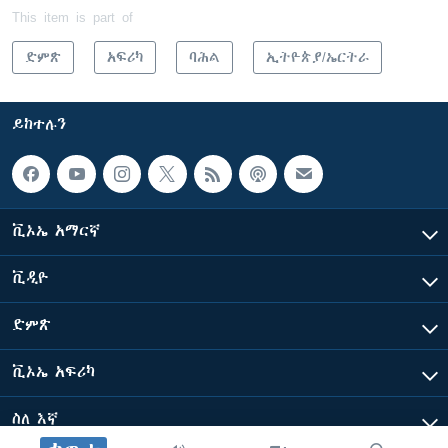
This item is part of
ድምጽ
አፍሪካ
ባሕል
ኢትዮጵያ/ኤርትራ
ይከተሉን
ቪኦኤ አማርኛ
ቪዲዮ
ድምጽ
ቪኦኤ አፍሪካ
ስለ እኛ