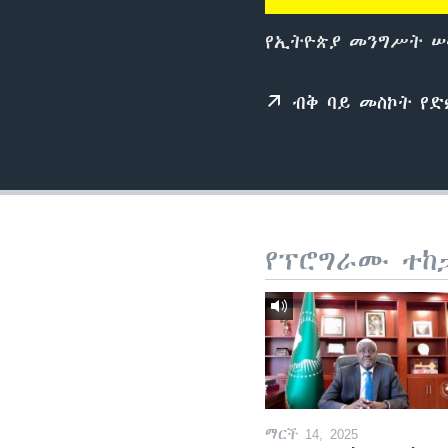
የኢትዮጵያ መንግሥት ሠ
ብቅ ባይ መስኮት የ
የፕሮግራሙ ተከ
ማርች 14, 2025