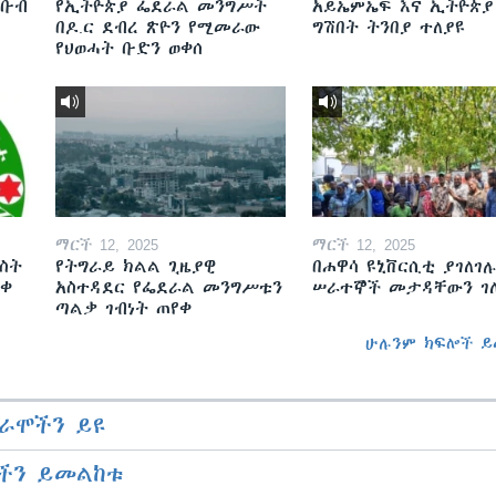
ደቡብ
የኢትዮጵያ ፌደራል መንግሥት
አይኤምኤፍ እና ኢትዮጵያ
በዶ.ር ደብረ ጽዮን የሚመራው
ግሽበት ትንበያ ተለያዩ
የህወሓት ቡድን ወቀሰ
ማርች 12, 2025
ማርች 12, 2025
ስት
የትግራይ ክልል ጊዜያዊ
በሐዋሳ ዩኒቨርሲቲ ያገለገሉ
ወቀ
አስተዳደር የፌደራል መንግሥቱን
ሠራተኞች መታዳቸውን ገ
ጣልቃ ገብነት ጠየቀ
ሁሉንም ክፍሎች ይ
ራሞችን ይዩ
ችን ይመልከቱ