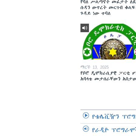
የባለ ሥልጣናት መፈታት ለ
ሱዳን ውጥረት መርገብ ቁልፍ
ጉዳይ ነው ተባለ
ማርች 13, 2025
የቦሮ ዴሞክራሲያዊ ፓርቲ ሦ
አባላቱ መታሰራቸውን አስታ
የቴሌቪዥን ፕሮግ
የራዲዮ ፕሮግራሞ