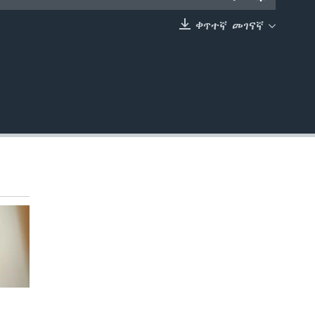
ቀጥተኛ መገናኛ
EMBED