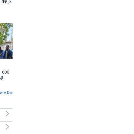
 በዋጋ
 800
ለጹ
መልከቱ