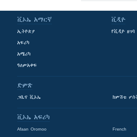
ቪኦኤ አማርኛ
ቪዲዮ
ኢትዮጵያ
የቪዲዮ ዘገባ
አፍሪካ
አሜሪካ
ዓለምአቀፍ
ድምጽ
ጋቢና ቪኦኤ
ከምሽቱ ሦስ
ቪኦኤ አፍሪካ
Afaan Oromoo
French