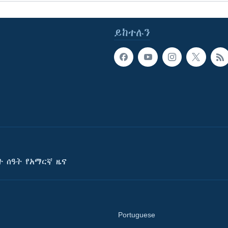
ይከተሉን
ት ሰዓት የአማርኛ ዜና
Portuguese