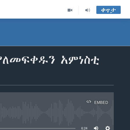
ቀጥታ
ያለመፍቀዱን አምነስቲ
EMBED
able
6:24