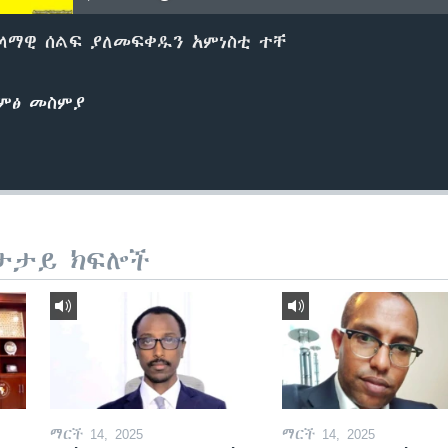
ላማዊ ሰልፍ ያለመፍቀዱን አምነስቲ ተቸ
ድምፅ መስምያ
ታታይ ክፍሎች
ማርች 14, 2025
ማርች 14, 2025