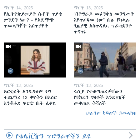
ማርች 14, 2025
ማርች 13, 2025
የኢትዮጵያውያት ሴቶች ጥያቄ
"በትግራይ መፈንቅለ መንግሥት
ምንድን ነው? - የአድማጭ
እየተፈጸመ ነው" ሲሉ የክልሉ
ተመልካቾች አስተያየት
ጊዜያዊ አስተዳደር ፕሬዝደንት
ተናገሩ
ማርች 13, 2025
ማርች 13, 2025
አርቲስት አንዱዓለም ጎሣ
ሩሲያ የተቆጣጠረቻቸውን
ተጨማሪ 13 ቀናትን በእስር
የዩክሬን ግዛቶች እንደያዘች
እንዲቆይ ፍርድ ቤት ፈቀደ
መቀጠል ትሻለች
ሁሉንም ክፍሎች ይመልከቱ
የቴሌቪዥን ፕሮግራሞችን ይዩ