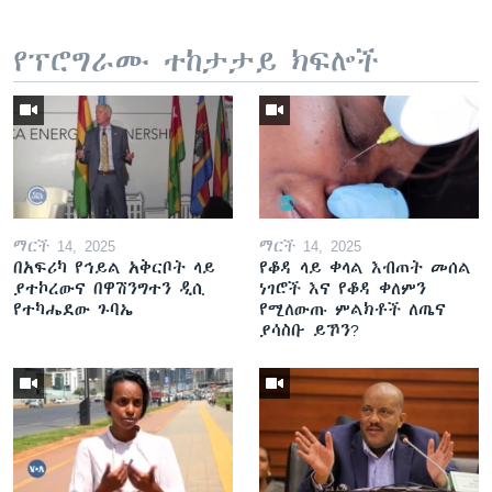
የፕሮግራሙ ተከታታይ ክፍሎች
ማርች 14, 2025
ማርች 14, 2025
በአፍሪካ የኅይል አቅርቦት ላይ
የቆዳ ላይ ቀላል እብጠት መሰል
ያተኮረውና በዋሽንግተን ዲሲ
ነገሮች እና የቆዳ ቀለምን
የተካሔደው ጉባኤ
የሚለውጡ ምልክቶች ለጤና
ያሳስቡ ይኾን?