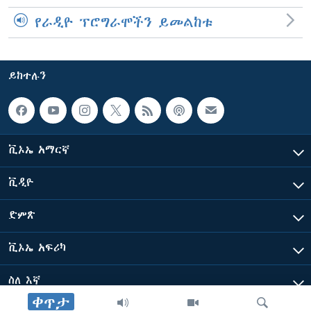
የራዲዮ ፕሮግራሞችን ይመልከቱ
ይከተሉን
ቪኦኤ አማርኛ
ቪዲዮ
ድምጽ
ቪኦኤ አፍሪካ
ስለ እኛ
ቀጥታ