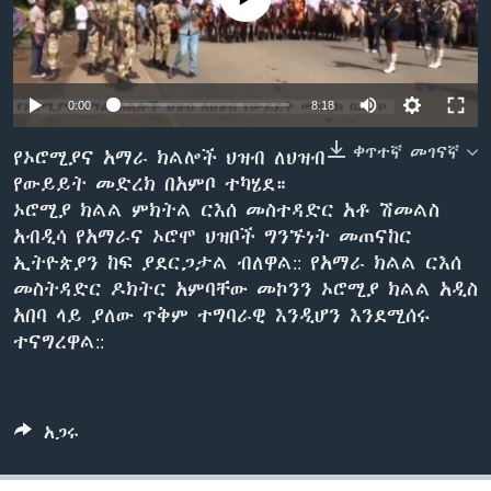
ቋንቋዎች
0:00
8:18
ቀጥተኛ መገናኛ
የኦሮሚያና አማራ ክልሎች ህዝብ ለህዝብ
የውይይት መድረክ በአምቦ ተካሄደ።
ኦሮሚያ ክልል ምክትል ርእሰ መስተዳድር አቶ ሽመልስ
አብዲሳ የአማራና ኦሮሞ ህዝቦች ግንኙነት መጠናከር
ኢትዮጵያን ከፍ ያደርጋታል ብለዋል:: የአማራ ክልል ርእሰ
መስትዳድር ዶክትር አምባቸው መኮንን ኦሮሚያ ክልል አዲስ
አበባ ላይ ያለው ጥቅም ተግባራዊ እንዲሆን እንደሚሰሩ
ተናግረዋል::
አጋሩ