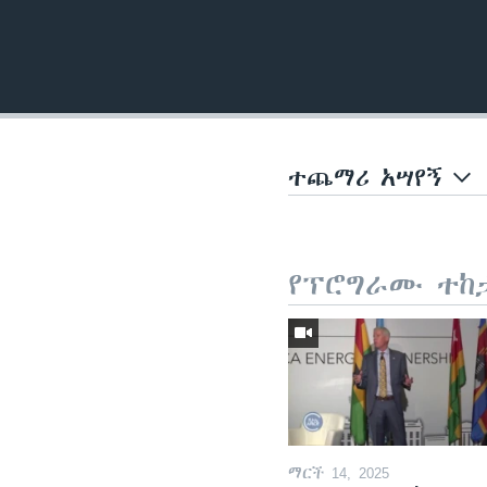
ተጨማሪ አሣየኝ
የፕሮግራሙ ተከ
ማርች 14, 2025