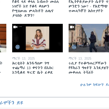
ይ
የቆዳ ላይ ቀላል እብጠት መሰል
የኢትዮጵያውያት ሴቶች ጥ
ነገሮች እና የቆዳ ቀለምን
ምንድን ነው? - የአድማጭ
የሚለውጡ ምልክቶች ለጤና
ተመልካቾች አስተያየት
ያሳስቡ ይኾን?
ማርች 13, 2025
ማርች 13, 2025
ት
አርቲስት አንዱዓለም ጎሣ
ሩሲያ የተቆጣጠረቻቸውን
ተጨማሪ 13 ቀናትን በእስር
የዩክሬን ግዛቶች እንደያዘች
ት
እንዲቆይ ፍርድ ቤት ፈቀደ
መቀጠል ትሻለች
ሁሉንም ክፍሎች ይ
ራሞችን ይዩ