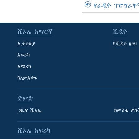
የራዲዮ ፕሮግራሞ
ቪኦኤ አማርኛ
ቪዲዮ
ኢትዮጵያ
የቪዲዮ ዘገባ
አፍሪካ
አሜሪካ
ዓለምአቀፍ
ድምጽ
ጋቢና ቪኦኤ
ከምሽቱ ሦስ
ቪኦኤ አፍሪካ