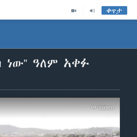
ቀጥታ
 ነው” ዓለም አቀፉ
EMBED