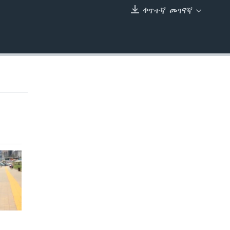
ቀጥተኛ መገናኛ
EMBED