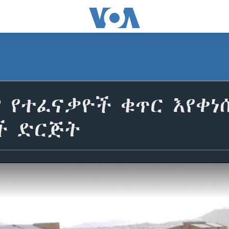
 የተፈናቃዮች ቁጥር እየቀነሰ
ች ድርጅት