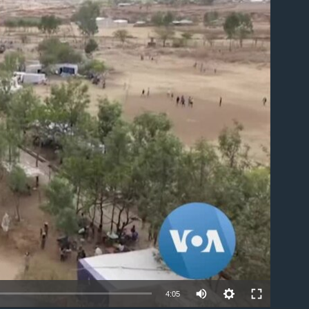
able
4:05