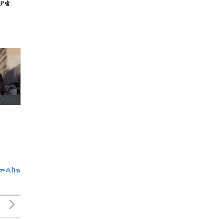
ያቄ
መልከቱ