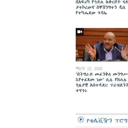
በአፍሪካ የኅይል አቅርቦት ላ
ያተኮረውና በዋሽንግተን ዲሲ
የተካሔደው ጉባኤ
ማርች 13, 2025
"በትግራይ መፈንቅለ መንግሥ
እየተፈጸመ ነው" ሲሉ የክልሉ
ጊዜያዊ አስተዳደር ፕሬዝደን
ተናገሩ
የቴሌቪዥን ፕሮግ