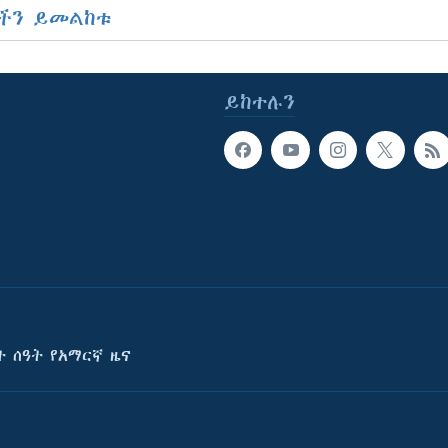
ችን ይመልከቱ
ይከተሉን
ት ሰዓት የአማርኛ ዜና