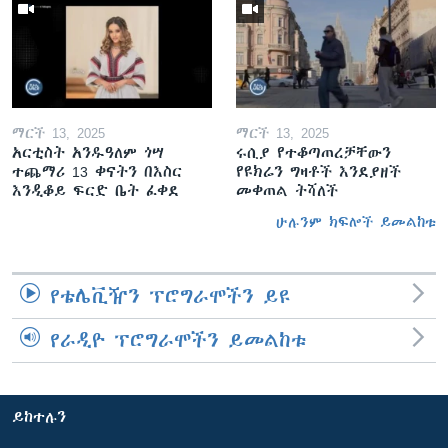
ማርች 13, 2025
ማርች 13, 2025
አርቲስት አንዱዓለም ጎሣ
ሩሲያ የተቆጣጠረቻቸውን
ተጨማሪ 13 ቀናትን በእስር
የዩክሬን ግዛቶች እንደያዘች
እንዲቆይ ፍርድ ቤት ፈቀደ
መቀጠል ትሻለች
ሁሉንም ክፍሎች ይመልከቱ
የቴሌቪዥን ፕሮግራሞችን ይዩ
የራዲዮ ፕሮግራሞችን ይመልከቱ
ይከተሉን