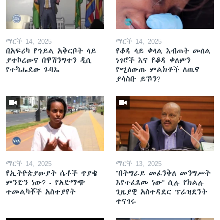
ማርች 14, 2025
ማርች 14, 2025
በአፍሪካ የኅይል አቅርቦት ላይ
የቆዳ ላይ ቀላል እብጠት መሰል
ያተኮረውና በዋሽንግተን ዲሲ
ነገሮች እና የቆዳ ቀለምን
የተካሔደው ጉባኤ
የሚለውጡ ምልክቶች ለጤና
ያሳስቡ ይኾን?
ማርች 14, 2025
ማርች 13, 2025
የኢትዮጵያውያት ሴቶች ጥያቄ
"በትግራይ መፈንቅለ መንግሥት
ምንድን ነው? - የአድማጭ
እየተፈጸመ ነው" ሲሉ የክልሉ
ተመልካቾች አስተያየት
ጊዜያዊ አስተዳደር ፕሬዝደንት
ተናገሩ