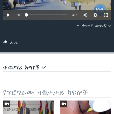
0:00
4:51
ቋንቋዎች
ቀጥተኛ መገናኛ
አጋሩ
ተጨማሪ አሣየኝ
የፕሮግራሙ ተከታታይ ክፍሎች