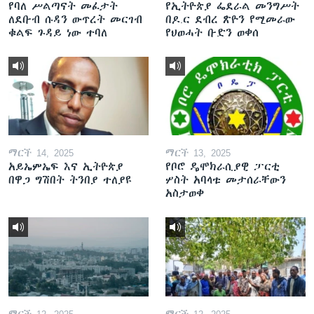
የባለ ሥልጣናት መፈታት
የኢትዮጵያ ፌደራል መንግሥት
ለደቡብ ሱዳን ውጥረት መርገብ
በዶ.ር ደብረ ጽዮን የሚመራው
ቁልፍ ጉዳይ ነው ተባለ
የህወሓት ቡድን ወቀሰ
ማርች 14, 2025
ማርች 13, 2025
አይኤምኤፍ እና ኢትዮጵያ
የቦሮ ዴሞክራሲያዊ ፓርቲ
በዋጋ ግሽበት ትንበያ ተለያዩ
ሦስት አባላቱ መታሰራቸውን
አስታወቀ
ማርች 12, 2025
ማርች 12, 2025