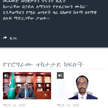
መሐመድ ጠባቂዎችን ትናንት ሌሊት
ከሥራቸው በኃይል ለማንሳት የተደረገውን ሙከራ"
እንቃወማለን የሚሉ ወጣቶች ዛሬ በአምቦ ከተማ ሰላማዊ
ቋንቋዎች
ሰልፍ ማድረጋቸው ታወቀ፡፡
አጋሩ
የፕሮግራሙ ተከታታይ ክፍሎች
ማርች 14, 2025
ማርች 14, 2025