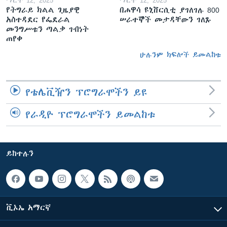
የትግራይ ክልል ጊዜያዊ
በሐዋሳ ዩኒቨርሲቲ ያገለገሉ 800
አስተዳደር የፌደራል
ሠራተኞች መታዳቸውን ገለጹ
መንግሥቱን ጣልቃ ገብነት
ጠየቀ
ሁሉንም ክፍሎች ይመልከቱ
የቴሌቪዥን ፕሮግራሞችን ይዩ
የራዲዮ ፕሮግራሞችን ይመልከቱ
ይከተሉን
ቪኦኤ አማርኛ